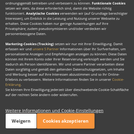
ordnungsgemäß betreiben und verbessern zu können.
Funktionale Cookies
setzen wir stets, da diese erforderlich sind, damit die Website richtig
funktioniert.
Analytische Cookies
verwenden wir (auf Grundlage berechtigter
Zusammenbruch
Interessen), um Einblick in die Leistung und Nutzung unserer Webseite zu
erhalten. Diese Cookies haben nur geringe Auswirkungen auf Ihre
Privatsphäre; zudem pseudonymisieren und/oder verdecken wir
personenbezogene Daten.
Marketing-Cookies (Tracking)
setzen wir nur mit Ihrer Einwilligung. Damit
erfassen wir und
unsere 5 Partner
Informationen über Ihr Surfverhalten, um
personalisierte Anzeigen und Empfehlungen anzeigen zu können. Diese Daten
können mit Ihrem Konto oder Ihrer Reservierung verknüpft werden und Sie
dadurch als Person identifizieren. Wir und unsere Partner verarbeiten diese
Daten sorgfältig und gemäß den geltenden Datenschutzgesetzen, um Inhalte
und Werbung besser auf Ihre Interessen abzustimmen und so Ihr Online-
Erlebnis zu verbessern. Weitere Informationen finden Sie in unserer
Cookie-
Erklärung
.
Sie können Ihre Einwilligung jederzeit über dieschwebende Cookie-Schaltfläche
auf der rechten Seite ändern oder widerrufen.
Cook
verw
Weitere Informationen und Cookie-Einstellungen
Valk Exclusief
Exklusiv, für uns alle
Weigern
Cookies akzeptieren