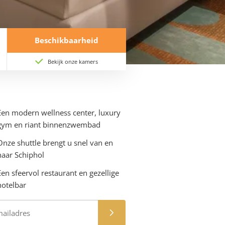
Beschik­baar­heid
Bekijk onze kamers
Een modern wellness center, luxury
gym en riant binnenzwembad
Onze shuttle brengt u snel van en
naar Schiphol
Een sfeervol restaurant en gezellige
hotelbar
Aanmelden