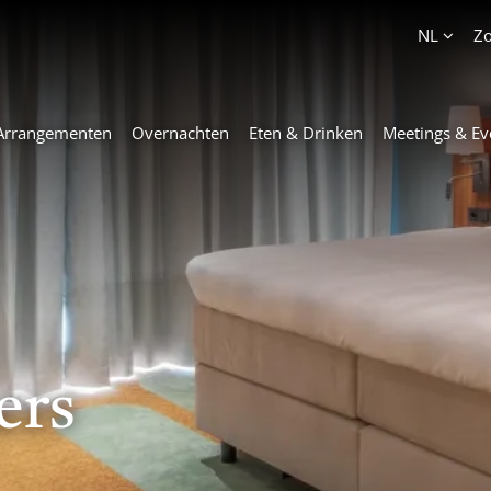
Account
NL
Z
Arrangementen
Overnachten
Eten & Drinken
Meetings & Ev
rust komen
annen