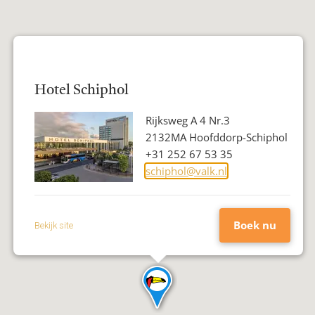
Hotel Schiphol
Adres
Rijksweg A 4 Nr.3
Postcode
2132MA Hoofddorp-Schiphol
Woonplaats
Telefoon
+31 252 67 53 35
E-
schiphol@valk.nl
mailadres
Boek nu
Bekijk site