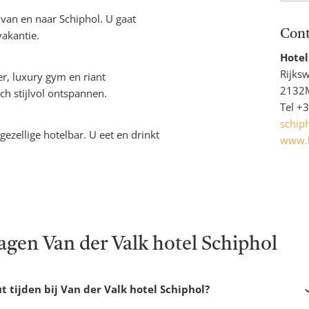
 van en naar Schiphol. U gaat
Cont
vakantie.
Hotel
Hotel
g-
naam
Rijks
r, luxury gym en riant
2132M
h stijlvol ontspannen.
Tel
+3
schip
t-
gezellige hotelbar. U eet en drinkt
www.h
agen Van der Valk hotel Schiphol
t tijden bij Van der Valk hotel Schiphol?