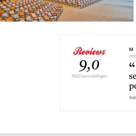
M
Hot
Gemidde
9,0
s
score:
7822 beoordelingen
p
Sup