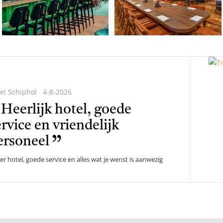
el Schiphol
4-8-2026
lde
Heerlijk hotel, goede
ervice en vriendelijk
ersoneel
er hotel, goede service en alles wat je wenst is aanwezig