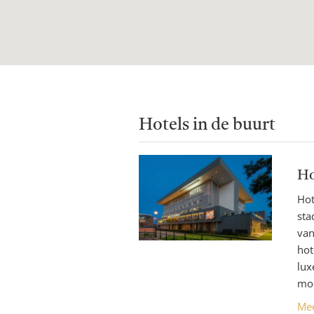
Hotels in de buurt
Ho
Hot
sta
van
hot
lux
mod
Me