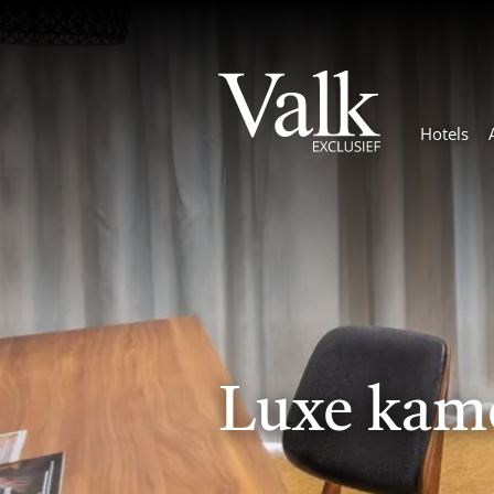
Hotels
Even tot 
en ontsp