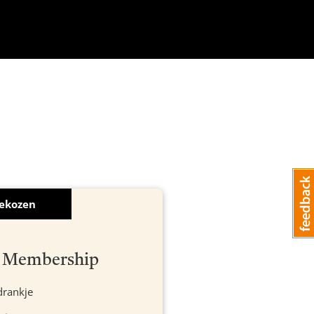
ekozen
ef Membership
drankje