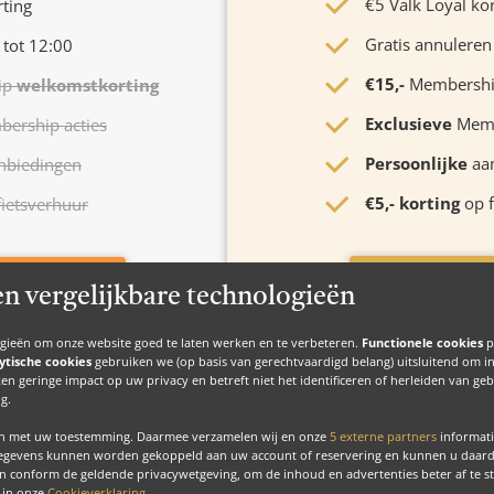
€5 Valk Loyal ko
rting
Gratis annuleren
 tot 12:00
€15,-
Membersh
ip
welkomstkorting
Exclusieve
Memb
ership acties
Persoonlijke
aa
nbiedingen
€5,- korting
op f
ietsverhuur
Start uw grat
unt aanmaken
en vergelijkbare technologieën
ogieën om onze website goed te laten werken en te verbeteren.
Functionele cookies
p
ytische cookies
gebruiken we (op basis van gerechtvaardigd belang) uitsluitend om inzic
en geringe impact op uw privacy en betreft niet het identificeren of herleiden van g
g.
en met uw toestemming. Daarmee verzamelen wij en onze
5 externe partners
informati
gegevens kunnen worden gekoppeld aan uw account of reservering en kunnen u daardoo
n conform de geldende privacywetgeving, om de inhoud en advertenties beter af te 
u in onze
Cookieverklaring
.