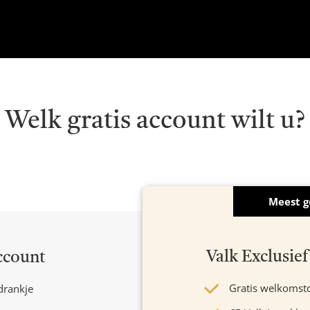
Welk gratis account wilt u?
Meest g
Valk Exclusi
ccount
Gratis welkomst
drankje