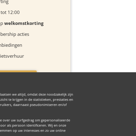
rting
 tot 12:00
ip
welkomstkorting
ership acties
nbiedingen
ietsverhuur
is Membership
laatsen we altijd, omdat deze noodzakelijk zijn
ht te krijgen in de statistieken, prestaties en
ebruikers, daarnaast pseudonimiseren en/of
e over uw surfgedrag om gepersonaliseerde
r als persoon identificeren. Wij en onze
stemmen op uw interesses en zo uw online