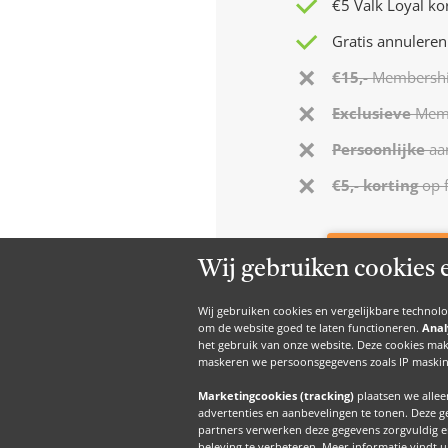
€5 Valk Loyal ko
Gratis annuleren
€15,-
Membersh
Exclusieve
Memb
Persoonlijke
aa
€5,- korting
op f
Gratis acco
Wij gebruiken cookies 
Wij gebruiken cookies en vergelijkbare technol
om de website goed te laten functioneren.
Anal
het gebruik van onze website. Deze cookies mak
maskeren we persoonsgegevens zoals IP maskin
Marketingcookies (tracking)
plaatsen we alle
advertenties en aanbevelingen te tonen. Deze 
partners verwerken deze gegevens zorgvuldig e
beleving te verbeteren. Meer informatie vindt 