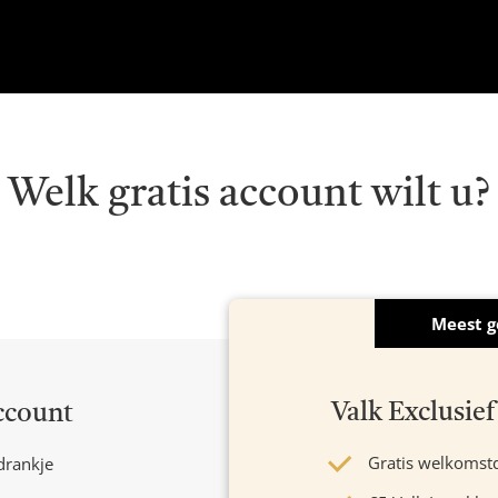
Welk gratis account wilt u?
Meest g
Valk Exclusi
ccount
Gratis welkomst
drankje