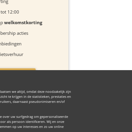
rting
 tot 12:00
ip
welkomstkorting
ership acties
nbiedingen
ietsverhuur
is Membership
laatsen we altijd, omdat deze noodzakelijk zijn
ht te krijgen in de statistieken, prestaties en
ebruikers, daarnaast pseudonimiseren en/of
e over uw surfgedrag om gepersonaliseerde
r als persoon identificeren. Wij en onze
stemmen op uw interesses en zo uw online