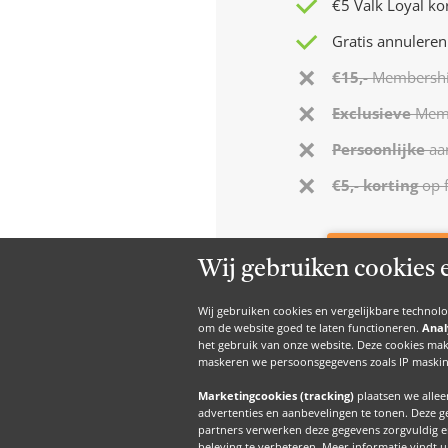
€5 Valk Loyal ko
Gratis annuleren
€15,-
Membersh
Exclusieve
Memb
Persoonlijke
aa
€5,- korting
op f
Gratis acco
Wij gebruiken cookies 
Wij gebruiken cookies en vergelijkbare technol
om de website goed te laten functioneren.
Anal
het gebruik van onze website. Deze cookies mak
maskeren we persoonsgegevens zoals IP maskin
Marketingcookies (tracking)
plaatsen we alle
advertenties en aanbevelingen te tonen. Deze 
partners verwerken deze gegevens zorgvuldig e
beleving te verbeteren. Meer informatie vindt 