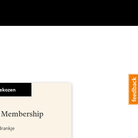
ekozen
ef Membership
drankje