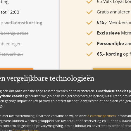
€5 Valk Loyal ko
rting
Gratis annuleren
 tot 12:00
€15,-
Membersh
ip
welkomstkorting
Exclusieve
Memb
ership acties
Persoonlijke
aa
nbiedingen
€5,- korting
op f
ietsverhuur
Start uw grat
unt aanmaken
en vergelijkbare technologieën
ogieën om onze website goed te laten werken en te verbeteren.
Functionele cookies
p
ytische cookies
gebruiken we (op basis van gerechtvaardigd belang) uitsluitend om inzic
en geringe impact op uw privacy en betreft niet het identificeren of herleiden van g
g.
en met uw toestemming. Daarmee verzamelen wij en onze
5 externe partners
informati
gegevens kunnen worden gekoppeld aan uw account of reservering en kunnen u daardoo
n conform de geldende privacywetgeving, om de inhoud en advertenties beter af te 
u in onze
Cookieverklaring
.