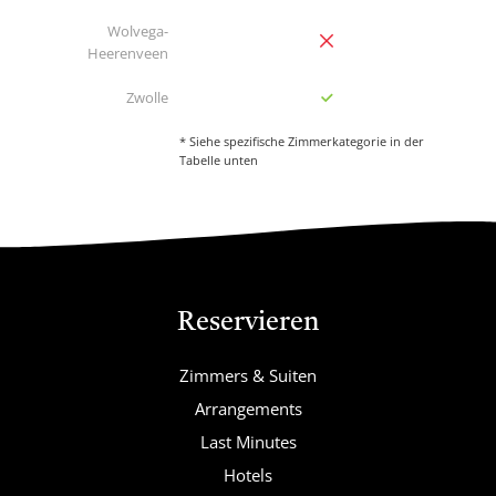
Wolvega-
no
Heerenveen
yes
Zwolle
* Siehe spezifische Zimmerkategorie in der
Voetnoot
Tabelle unten
Reservieren
Zimmers & Suiten
Arrangements
Last Minutes
Hotels