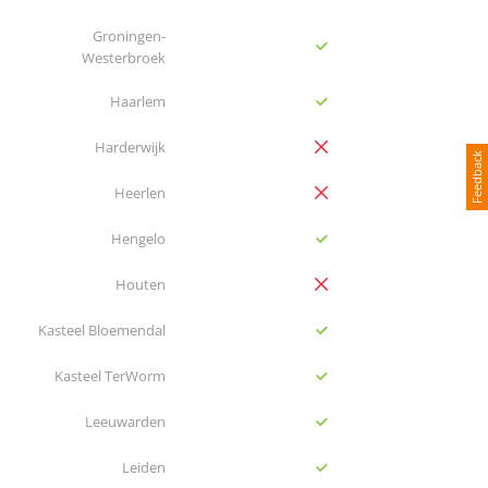
Groningen-
yes
Westerbroek
yes
Haarlem
no
Harderwijk
Feedback
no
Heerlen
yes
Hengelo
no
Houten
yes
Kasteel Bloemendal
yes
Kasteel TerWorm
yes
Leeuwarden
yes
Leiden