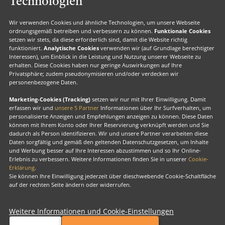
Technologien
Valk Voordeel
Wir verwenden Cookies und ähnliche Technologien, um unsere Webseite
Valk Geschenkkarte
ordnungsgemäß betreiben und verbessern zu können.
Funktionale Cookies
setzen wir stets, da diese erforderlich sind, damit die Website richtig
Valk Suiten
funktioniert.
Analytische Cookies
verwenden wir (auf Grundlage berechtigter
Interessen), um Einblick in die Leistung und Nutzung unserer Webseite zu
Valk Exclusief Membership
erhalten. Diese Cookies haben nur geringe Auswirkungen auf Ihre
Privatsphäre; zudem pseudonymisieren und/oder verdecken wir
Valk Exclusief Zakelijk
personenbezogene Daten.
MVO
Marketing-Cookies (Tracking)
setzen wir nur mit Ihrer Einwilligung. Damit
erfassen wir und
unsere 5 Partner
Informationen über Ihr Surfverhalten, um
personalisierte Anzeigen und Empfehlungen anzeigen zu können. Diese Daten
können mit Ihrem Konto oder Ihrer Reservierung verknüpft werden und Sie
Facebook
Instagram
LinkedIn
dadurch als Person identifizieren. Wir und unsere Partner verarbeiten diese
Daten sorgfältig und gemäß den geltenden Datenschutzgesetzen, um Inhalte
und Werbung besser auf Ihre Interessen abzustimmen und so Ihr Online-
Erlebnis zu verbessern. Weitere Informationen finden Sie in unserer
Cookie-
Erklärung
.
Sie können Ihre Einwilligung jederzeit über dieschwebende Cookie-Schaltfläche
Urheberrecht
auf der rechten Seite ändern oder widerrufen.
Cook
verw
Weitere Informationen und Cookie-Einstellungen
Valk Exclusief
Exklusiv, für uns alle