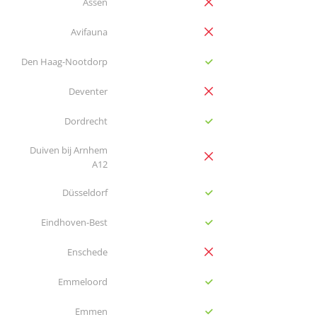
no
Assen
no
Avifauna
yes
Den Haag-Nootdorp
no
Deventer
yes
Dordrecht
Duiven bij Arnhem
no
A12
yes
Düsseldorf
yes
Eindhoven-Best
no
Enschede
yes
Emmeloord
yes
Emmen