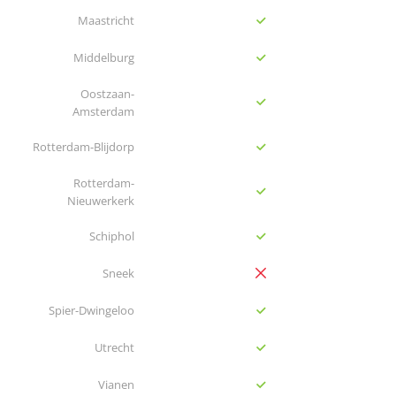
yes
Maastricht
yes
Middelburg
Oostzaan-
yes
Amsterdam
yes
Rotterdam-Blijdorp
Rotterdam-
yes
Nieuwerkerk
yes
Schiphol
no
Sneek
yes
Spier-Dwingeloo
yes
Utrecht
yes
Vianen