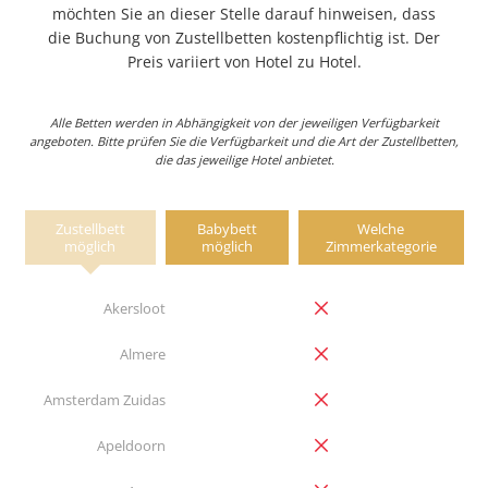
möchten Sie an dieser Stelle darauf hinweisen, dass
die Buchung von Zustellbetten kostenpflichtig ist. Der
Preis variiert von Hotel zu Hotel.
Alle Betten werden in Abhängigkeit von der jeweiligen Verfügbarkeit
angeboten. Bitte prüfen Sie die Verfügbarkeit und die Art der Zustellbetten,
die das jeweilige Hotel anbietet.
Zustellbett
Babybett
Welche
möglich
möglich
Zimmerkategorie
no
Akersloot
Zustellbett
Babybett
Welche
möglich
möglich
Zimmerkategorie
Opties
no
Almere
no
Amsterdam Zuidas
no
Apeldoorn