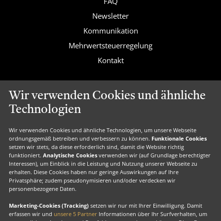
FAQ
Newsletter
Kommunikation
Mehrwertsteuerregelung
Kontakt
Wir verwenden Cookies und ähnliche
Valk Exclusief
Technologien
Valk Voordeel
Wir verwenden Cookies und ähnliche Technologien, um unsere Webseite
Valk Geschenkkarte
ordnungsgemäß betreiben und verbessern zu können.
Funktionale Cookies
setzen wir stets, da diese erforderlich sind, damit die Website richtig
Valk Suiten
funktioniert.
Analytische Cookies
verwenden wir (auf Grundlage berechtigter
Interessen), um Einblick in die Leistung und Nutzung unserer Webseite zu
Valk Exclusief Membership
erhalten. Diese Cookies haben nur geringe Auswirkungen auf Ihre
Privatsphäre; zudem pseudonymisieren und/oder verdecken wir
Valk Exclusief Zakelijk
personenbezogene Daten.
MVO
Marketing-Cookies (Tracking)
setzen wir nur mit Ihrer Einwilligung. Damit
erfassen wir und
unsere 5 Partner
Informationen über Ihr Surfverhalten, um