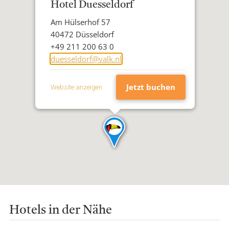
Hotel Duesseldorf
Adresse
Am Hülserhof 57
Postleitzahl
40472 Düsseldorf
Stadt
Telefon
+49 211 200 63 0
E-
duesseldorf@valk.nl
Mail-
Addresse
Jetzt buchen
Website anzeigen
Hotels in der Nähe