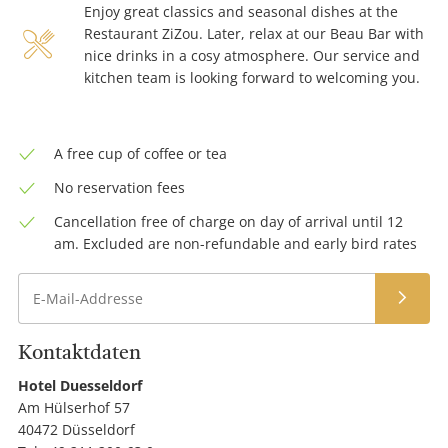
Enjoy great classics and seasonal dishes at the
large
restaurant-
Restaurant ZiZou. Later, relax at our Beau Bar with
nice drinks in a cosy atmosphere. Our service and
x-
kitchen team is looking forward to welcoming you.
large
A free cup of coffee or tea
No reservation fees
Cancellation free of charge on day of arrival until 12
am. Excluded are non-refundable and early bird rates
Anme
Kontaktdaten
Hotel
Hotel Duesseldorf
Ad
Name
Am Hülserhof 57
PL
40472 Düsseldorf
un
Te