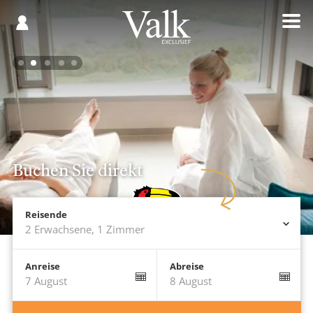
Gespeichert
€
Registrieren
0,00
Buchen Sie direkt
Reisende
2 Erwachsene
,
1 Zimmer
Anreise
Abreise
7 August
8 August