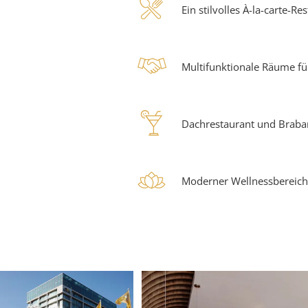
restauran
large
Ein stilvolles À-la-carte-R
x-
handsha
large
Multifunktionale Räume f
cocktail
Dachrestaurant und Braba
wellness
Moderner Wellnessbereich