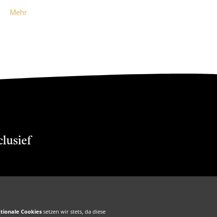
Mehr
clusief
kkarte
f Membership
Zakelijk
tionale Cookies
setzen wir stets, da diese