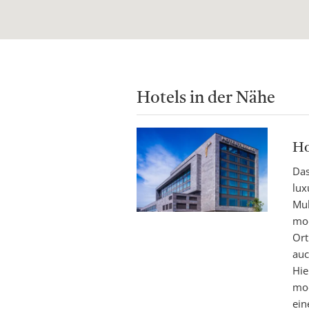
Hotels in der Nähe
Ho
Das
lux
Mul
mod
Ort
auc
Hie
mod
ein