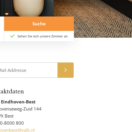
Suche
Sehen Sie sich unsere Zimmer an
Anmelden
aktdaten
 Eindhoven-Best
Adresse
ovenseweg-Zuid 144
PLZ
X Best
und
Telefon
0-8000 800
Ort
E-
ovenbest@valk.nl
Mail-
Website