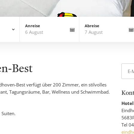
Anreise
Abreise
6 August
7 August
en-Best
ndhoven-Best verfügt über 200 Zimmer, ein stilvolles
urant, Tagungsräume, Bar, Wellness und Schwimmbad.
Kont
Hotel
Hotel
Name
Eindh
 Suiten.
5683P
Tel
04
eindh