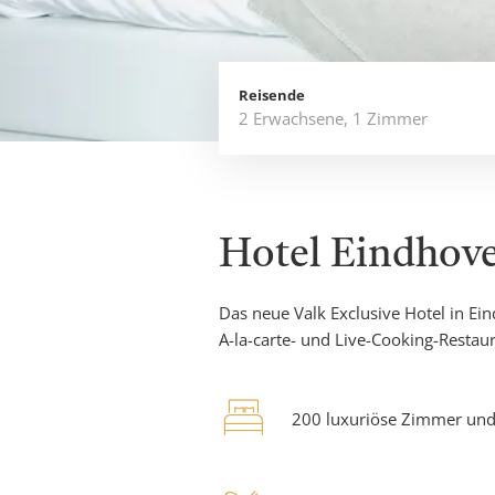
Buchen
Sie
direkt
Reisende
2 Erwachsene
,
1 Zimmer
Hotel Eindhov
Das neue Valk Exclusive Hotel in Ei
A-la-carte- und Live-Cooking-Resta
bed-
200 luxuriöse Zimmer und
x-