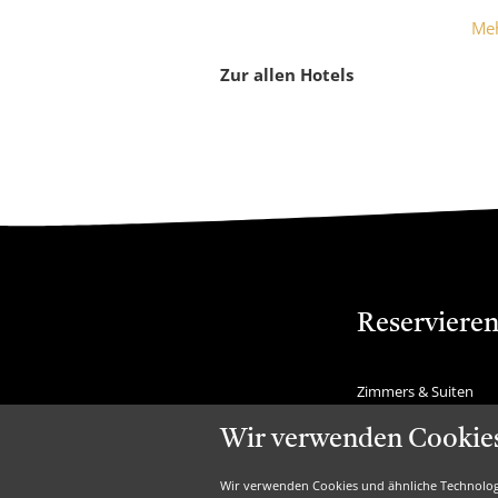
Me
Zur allen Hotels
Reserviere
Zimmers & Suiten
Arrangements
Last Minutes
Wir verwenden Cookies
Hotels
Saisonangebote
Wir verwenden Cookies und ähnliche Technolo