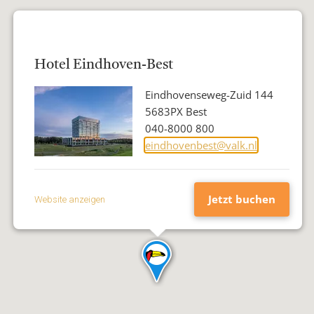
Hotel Eindhoven-Best
Adresse
Eindhovenseweg-Zuid 144
Postleitzahl
5683PX Best
Stadt
Telefon
040-8000 800
E-
eindhovenbest@valk.nl
Mail-
Addresse
Jetzt buchen
Website anzeigen