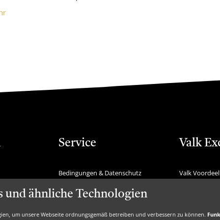
hr
n
Service
Valk Ex
Bedingungen & Datenschutz
Valk Voordeel
Tiefstpreisgarantie
Valk Geschen
FAQ
Valk Suiten
 und ähnliche Technologien
Newsletter
Valk Exclusie
Kommunikation
Valk Exclusief 
gien, um unsere Webseite ordnungsgemäß betreiben und verbessern zu können.
Funk