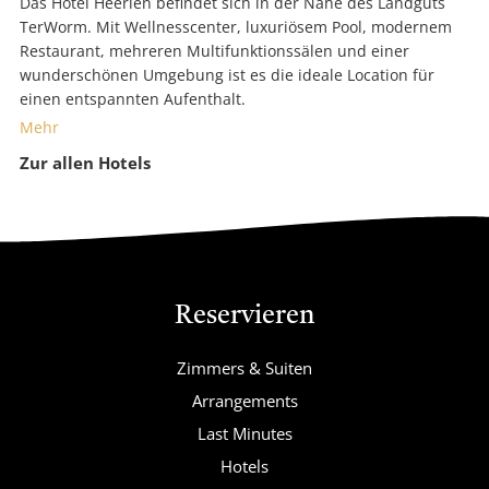
Das Hotel Heerlen befindet sich in der Nähe des Landguts
TerWorm. Mit Wellnesscenter, luxuriösem Pool, modernem
Restaurant, mehreren Multifunktionssälen und einer
wunderschönen Umgebung ist es die ideale Location für
einen entspannten Aufenthalt.
Mehr
Zur allen Hotels
Reservieren
Zimmers & Suiten
Arrangements
Last Minutes
Hotels