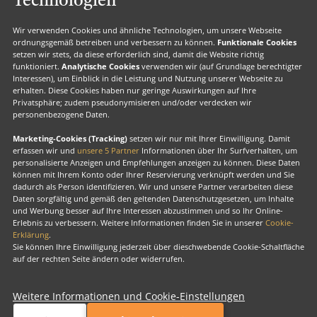
Technologien
Valk Voordeel
Wir verwenden Cookies und ähnliche Technologien, um unsere Webseite
Valk Geschenkkarte
ordnungsgemäß betreiben und verbessern zu können.
Funktionale Cookies
setzen wir stets, da diese erforderlich sind, damit die Website richtig
Valk Suiten
funktioniert.
Analytische Cookies
verwenden wir (auf Grundlage berechtigter
Interessen), um Einblick in die Leistung und Nutzung unserer Webseite zu
Valk Exclusief Membership
erhalten. Diese Cookies haben nur geringe Auswirkungen auf Ihre
Privatsphäre; zudem pseudonymisieren und/oder verdecken wir
Valk Exclusief Zakelijk
personenbezogene Daten.
MVO
Marketing-Cookies (Tracking)
setzen wir nur mit Ihrer Einwilligung. Damit
erfassen wir und
unsere 5 Partner
Informationen über Ihr Surfverhalten, um
personalisierte Anzeigen und Empfehlungen anzeigen zu können. Diese Daten
können mit Ihrem Konto oder Ihrer Reservierung verknüpft werden und Sie
Facebook
Instagram
LinkedIn
dadurch als Person identifizieren. Wir und unsere Partner verarbeiten diese
Daten sorgfältig und gemäß den geltenden Datenschutzgesetzen, um Inhalte
und Werbung besser auf Ihre Interessen abzustimmen und so Ihr Online-
Erlebnis zu verbessern. Weitere Informationen finden Sie in unserer
Cookie-
Erklärung
.
Sie können Ihre Einwilligung jederzeit über dieschwebende Cookie-Schaltfläche
Urheberrecht
auf der rechten Seite ändern oder widerrufen.
Cook
verw
Weitere Informationen und Cookie-Einstellungen
Valk Exclusief
Exklusiv, für uns alle