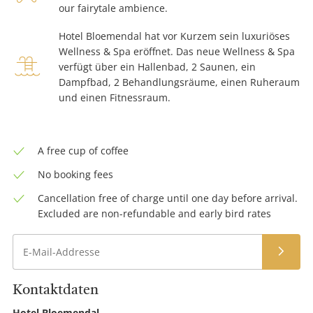
x-
our fairytale ambience.
Hotel Bloemendal hat vor Kurzem sein luxuriöses
large
Wellness & Spa eröffnet. Das neue Wellness & Spa
swimming-
verfügt über ein Hallenbad, 2 Saunen, ein
pool
Dampfbad, 2 Behandlungsräume, einen Ruheraum
und einen Fitnessraum.
A free cup of coffee
No booking fees
Cancellation free of charge until one day before arrival.
Excluded are non-refundable and early bird rates
Anme
Kontaktdaten
Hotel
Hotel Bloemendal
Ad