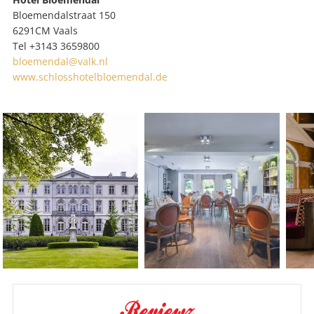
Name
Bloemendalstraat 150
PL
6291CM Vaals
un
Te
Tel
+3143 3659800
Or
E-
bloemendal@valk.nl
Ma
We
www.schlosshotelbloemendal.de
Ad