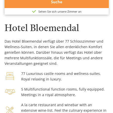
Suche
Sehen Sie sich unsere Zimmer an
Hotel Bloemendal
Das Hotel Bloemendal verfügt über 77 Schlosszimmer und
Wellness-Suiten, in denen Sie allen erdenklichen Komfort
genießen können. Darüber hinaus verfügt das Hotel über
mehrere Multifunktionssäle, die für Meetings und andere
Veranstaltungen geeignet sind.
bed-
77 Luxurious castle rooms and wellness-suites.
Royal relaxing in luxury.
x-
handshake
5 Multifunctional function rooms, fully equipped.
large
Meetings in a royal atmosphere.
A la carte restaurant and winebar with an
restaurant-
extensive wine-list. Feel the culinary experience in