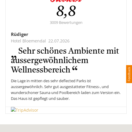
Durchschnit
8,8
3009 Bewertungen
Rüdiger
Hotel Bloemendal
22.07.2026
Sehr schönes Ambiente mit
aussergewöhnlichem
Wellnessbereich
Feedback
Die Lage in mitten des sehr deflected Parks ist
aussergewöhnlich. Sehr gut ausgestatteter Fitness-, und
wunderschoner Sauna und Poolbereich laden zum Version ein.
Das Haus ist gepflegt und sauber.