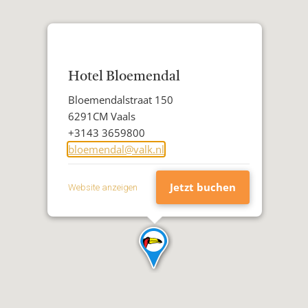
Hotel Bloemendal
Adresse
Bloemendalstraat 150
Postleitzahl
6291CM Vaals
Stadt
Telefon
+3143 3659800
E-
bloemendal@valk.nl
Mail-
Addresse
Jetzt buchen
Website anzeigen