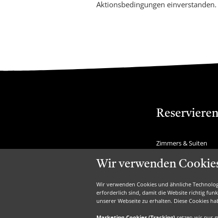
Aktionsbedingungen einverstanden.
Reserviere
Zimmers & Suiten
Arrangements
Last Minutes
Wir verwenden Cookies
Hotels
Saisonangebote
Wir verwenden Cookies und ähnliche Technolo
Essen & Trinken
erforderlich sind, damit die Website richtig funk
unserer Webseite zu erhalten. Diese Cookies 
Marketing-Cookies (Tracking)
setzen wir nur m