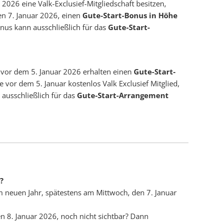
 2026 eine Valk-Exclusief-Mitgliedschaft besitzen,
en 7. Januar 2026, einen
Gute-Start-Bonus in Höhe
nus kann ausschließlich für das
Gute-Start-
 vor dem 5. Januar 2026 erhalten einen
Gute-Start-
e vor dem 5. Januar kostenlos Valk Exclusief Mitglied,
 ausschließlich für das
Gute-Start-Arrangement
?
m neuen Jahr, spätestens am Mittwoch, den 7. Januar
n 8. Januar 2026, noch nicht sichtbar? Dann