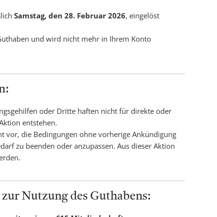
lich
Samstag, den 28. Februar 2026
, eingelöst
Guthaben und wird nicht mehr in Ihrem Konto
n:
ngsgehilfen oder Dritte haften nicht für direkte oder
 Aktion entstehen.
echt vor, die Bedingungen ohne vorherige Ankündigung
edarf zu beenden oder anzupassen. Aus dieser Aktion
erden.
n zur Nutzung des Guthabens: