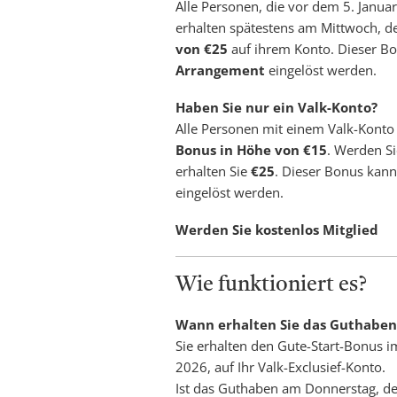
Alle Personen, die vor dem 5. Januar
erhalten spätestens am Mittwoch, d
von €25
auf ihrem Konto. Dieser Bo
Arrangement
eingelöst werden.
Haben Sie nur ein Valk-Konto?
Alle Personen mit einem Valk-Konto
Bonus
in Höhe von €15
. Werden Si
erhalten Sie
€25
. Dieser Bonus kann
eingelöst werden.
Werden Sie kostenlos Mitglied
Wie funktioniert es?
Wann erhalten Sie das Guthaben
Sie erhalten den Gute-Start-Bonus i
2026, auf Ihr Valk-Exclusief-Konto.
Ist das Guthaben am Donnerstag, de