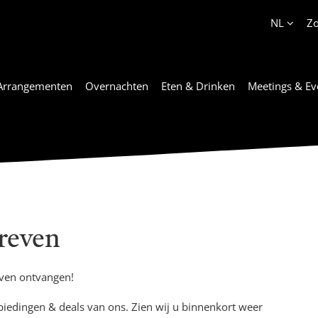
Account
NL
Z
Arrangementen
Overnachten
Eten & Drinken
Meetings & Ev
hreven
jven ontvangen!
iedingen & deals van ons. Zien wij u binnenkort weer