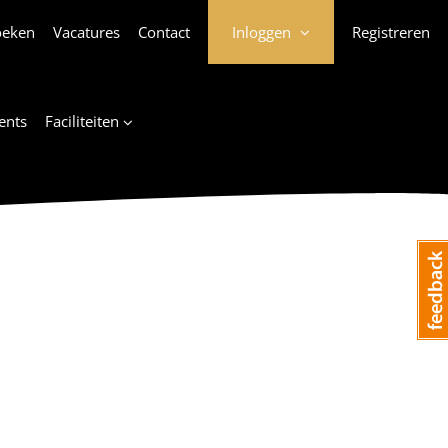
oeken
Vacatures
Contact
Inloggen
Registreren
ents
Faciliteiten