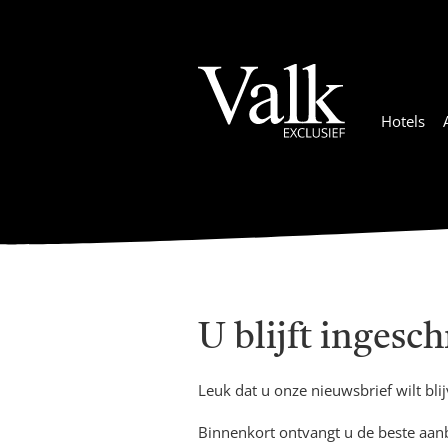
Hotels
U blijft ingesc
Leuk dat u onze nieuwsbrief wilt bli
Binnenkort ontvangt u de beste aanb