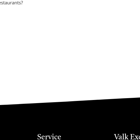
estaurants?
Service
Valk Ex