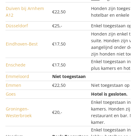
Duiven bij Arnhem
Honden zijn toegestaa
€22,50
A12
hotelbar en enkele ho
Düsseldorf
€25,-
Enkel toegestaan op 
Honden zijn enkel toe
suite. Honden zijn we
Eindhoven-Best
€17,50
aangelijnd onder de ta
zijn honden niet toeg
Enkel toegestaan in g
Enschede
€17,50
plus kamers en hotelb
Emmeloord
Niet toegestaan
Emmen
€22,50
Niet toegestaan op al
Goes
Hotel is gesloten.
Enkel toegestaan in 
Groningen-
kamers. Honden zijn n
€20,-
Westerbroek
restaurant en bar. M
kamer.
Enkel toegestaan in o