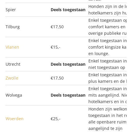
Honden zijn in de lou
Spier
Deels toegestaan
hotelkamers zijn huis
Enkel toegestaan op e
Tilburg
€17,50
comfort kamers en in 
overige publieke ruim
Enkel toegestaan in e
Vianen
€15,-
comfort kingsize kamer
en lounge.
Enkel toegestaan in d
Utrecht
Deels toegestaan
niet toegestaan op ho
Enkel toegestaan in d
Zwolle
€17,50
plus kamers en de bra
Enkel toegestaan in de
Wolvega
Deels toegestaan
mits aangelijnd. Niet
hotelkamers en in de 
Honden zijn welkom o
toegestaan in het res
Woerden
€25,-
alle openbare ruimte
aangelijnd te zijn