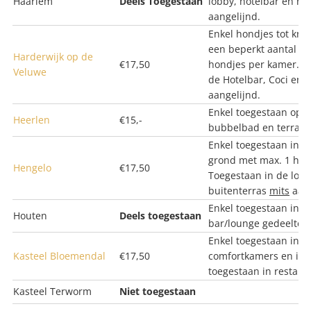
Haarlem
Deels Toegestaan
lobby, hotelbar en re
aangelijnd.
Enkel hondjes tot kni
een beperkt aantal k
Harderwijk op de
€17,50
hondjes per kamer. H
Veluwe
de Hotelbar, Coci en 
aangelijnd.
Enkel toegestaan op 
Heerlen
€15,-
bubbelbad en terras 
Enkel toegestaan in 
grond met max. 1 hui
Hengelo
€17,50
Toegestaan in de loun
buitenterras
mits
aang
Enkel toegestaan in h
Houten
Deels toegestaan
bar/lounge gedeelte.
Enkel toegestaan
in e
Kasteel Bloemendal
€17,50
comfortkamers en in d
toegestaan in restaura
Kasteel Terworm
Niet toegestaan