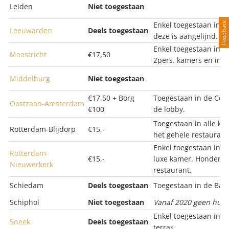
Leiden
Niet toegestaan
Feedback
Enkel toegestaan in d
Leeuwarden
Deels toegestaan
deze is aangelijnd.
Enkel toegestaan in e
Maastricht
€17,50
2pers. kamers en in d
Middelburg
Niet toegestaan
€17,50 + Borg
Toegestaan in de Com
Oostzaan-Amsterdam
€100
de lobby.
Toegestaan in alle ka
Rotterdam-Blijdorp
€15,-
het gehele restaurant
Enkel toegestaan in e
Rotterdam-
€15,-
luxe kamer. Honden zi
Nieuwerkerk
restaurant.
Schiedam
Deels toegestaan
Toegestaan in de Bari
Schiphol
Niet toegestaan
Vanaf 2020 geen huis
Enkel toegestaan in d
Sneek
Deels toegestaan
terras.