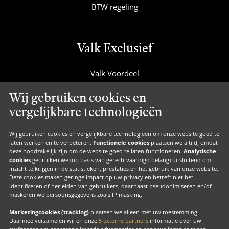
BTW regeling
Valk Exclusief
Valk Voordeel
Valk Cadeaucard
Wij gebruiken cookies en
Valk Suites
vergelijkbare technologieën
Valk Jobs
Valk Exclusief Membership
Wij gebruiken cookies en vergelijkbare technologieën om onze website goed te
laten werken en te verbeteren.
Functionele cookies
plaatsen we altijd, omdat
Valk Voor Thuis
deze noodzakelijk zijn om de website goed te laten functioneren.
Analytische
cookies
gebruiken we (op basis van gerechtvaardigd belang) uitsluitend om
Valk Exclusief Zakelijk
inzicht te krijgen in de statistieken, prestaties en het gebruik van onze website.
Deze cookies maken geringe impact op uw privacy en betreft niet het
MVO
identificeren of herleiden van gebruikers, daarnaast pseudonimiseren en/of
maskeren we persoonsgegevens zoals IP masking.
Contact
Marketingcookies (tracking)
plaatsen we alleen met uw toestemming.
Daarmee verzamelen wij en onze
5 externe partners
informatie over uw