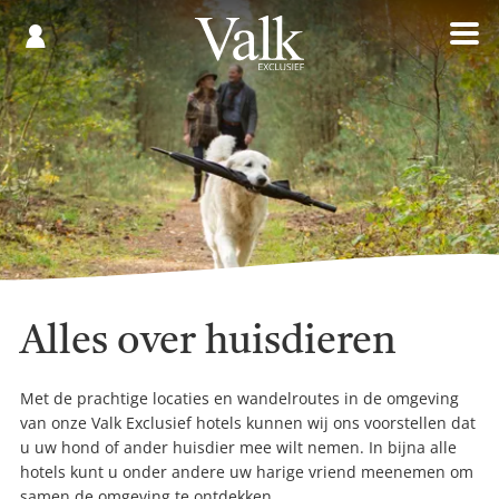
Gespaard
€
Registreren
0,00
Alles over huisdieren
Met de prachtige locaties en wandelroutes in de omgeving
van onze Valk Exclusief hotels kunnen wij ons voorstellen dat
u uw hond of ander huisdier mee wilt nemen. In bijna alle
hotels kunt u onder andere uw harige vriend meenemen om
samen de omgeving te ontdekken.