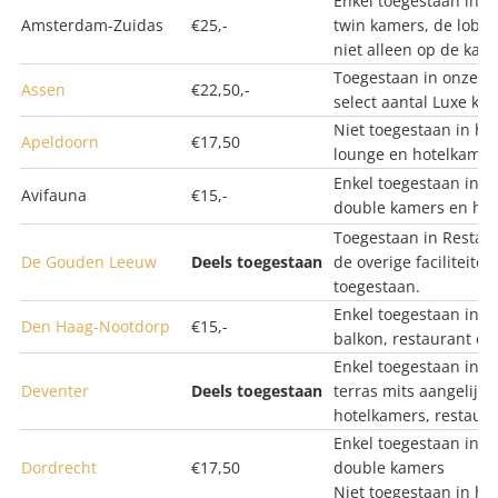
Enkel toegestaan in e
Amsterdam-Zuidas
€25,-
twin kamers, de lobb
niet alleen op de kame
Toegestaan in onze ho
Assen
€22,50,-
select aantal Luxe ka
Niet toegestaan in het
Apeldoorn
€17,50
lounge en hotelkamer
Enkel toegestaan in g
Avifauna
€15,-
double kamers en het
Toegestaan in Restaur
De Gouden Leeuw
Deels toegestaan
de overige faciliteite
toegestaan.
Enkel toegestaan in d
Den Haag-Nootdorp
€15,-
balkon, restaurant en
Enkel toegestaan in d
Deventer
Deels toegestaan
terras mits aangelijn
hotelkamers, restaura
Enkel toegestaan in 
Dordrecht
€17,50
double kamers
Niet
toegestaan in het