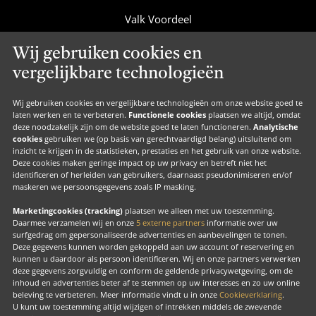
Valk Voordeel
Valk Cadeaucard
Wij gebruiken cookies en
Valk Suites
vergelijkbare technologieën
Valk Jobs
Valk Exclusief Membership
Wij gebruiken cookies en vergelijkbare technologieën om onze website goed te
laten werken en te verbeteren.
Functionele cookies
plaatsen we altijd, omdat
Valk Voor Thuis
deze noodzakelijk zijn om de website goed te laten functioneren.
Analytische
cookies
gebruiken we (op basis van gerechtvaardigd belang) uitsluitend om
Valk Exclusief Zakelijk
inzicht te krijgen in de statistieken, prestaties en het gebruik van onze website.
Deze cookies maken geringe impact op uw privacy en betreft niet het
MVO
identificeren of herleiden van gebruikers, daarnaast pseudonimiseren en/of
Contact
maskeren we persoonsgegevens zoals IP masking.
Marketingcookies (tracking)
plaatsen we alleen met uw toestemming.
Daarmee verzamelen wij en onze
5 externe partners
informatie over uw
surfgedrag om gepersonaliseerde advertenties en aanbevelingen te tonen.
Facebook
Instagram
LinkedIn
Deze gegevens kunnen worden gekoppeld aan uw account of reservering en
kunnen u daardoor als persoon identificeren. Wij en onze partners verwerken
deze gegevens zorgvuldig en conform de geldende privacywetgeving, om de
inhoud en advertenties beter af te stemmen op uw interesses en zo uw online
beleving te verbeteren. Meer informatie vindt u in onze
Cookieverklaring
.
U kunt uw toestemming altijd wijzigen of intrekken middels de zwevende
Copyright