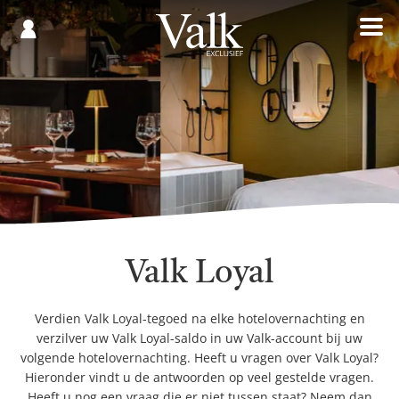
Gespaard
€
Registreren
0,00
Valk Loyal
Verdien Valk Loyal-tegoed na elke hotelovernachting en
verzilver uw Valk Loyal-saldo in uw Valk-account bij uw
volgende hotelovernachting. Heeft u vragen over Valk Loyal?
Hieronder vindt u de antwoorden op veel gestelde vragen.
Heeft u nog een vraag die er niet tussen staat? Neem dan