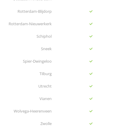
yes
Rotterdam-Blijdorp
yes
Rotterdam-Nieuwerkerk
yes
Schiphol
yes
Sneek
yes
Spier-Dwingeloo
yes
Tilburg
yes
Utrecht
yes
Vianen
yes
Wolvega-Heerenveen
yes
Zwolle