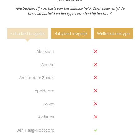
Alle bedden zijn op basis van beschikbaarheid. Controleer altijd de
beschikbaarheid en het type extra bed bij het hotel.
Extra bed mogelijk
Babybed mogelijk
Welke kamertype
no
Akersloot
Extra
Babybed
Welke
bed
mogelijk
kamertype
no
Almere
Opties
mogelijk
no
Amsterdam Zuidas
no
Apeldoorn
no
Assen
no
Avifauna
yes
Den Haag-Nootdorp