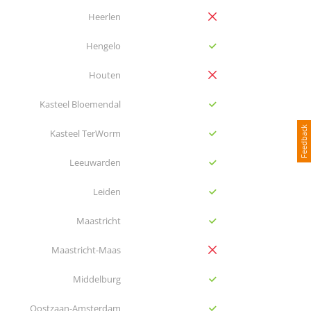
no
Heerlen
yes
Hengelo
no
Houten
yes
Kasteel Bloemendal
Feedback
yes
Kasteel TerWorm
yes
Leeuwarden
yes
Leiden
yes
Maastricht
no
Maastricht-Maas
yes
Middelburg
yes
Oostzaan-Amsterdam