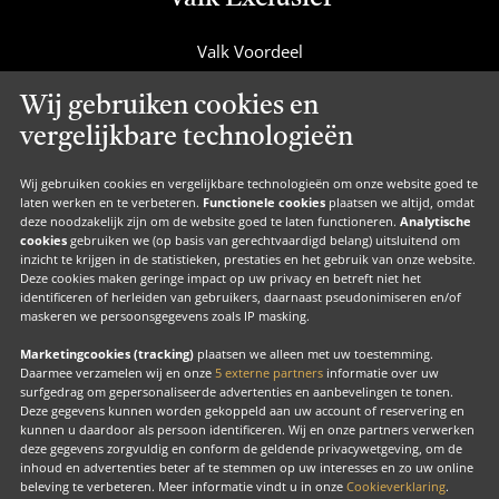
Valk Voordeel
Valk Cadeaucard
Wij gebruiken cookies en
Valk Suites
vergelijkbare technologieën
Valk Jobs
Valk Exclusief Membership
Wij gebruiken cookies en vergelijkbare technologieën om onze website goed te
laten werken en te verbeteren.
Functionele cookies
plaatsen we altijd, omdat
Valk Voor Thuis
deze noodzakelijk zijn om de website goed te laten functioneren.
Analytische
cookies
gebruiken we (op basis van gerechtvaardigd belang) uitsluitend om
Valk Exclusief Zakelijk
inzicht te krijgen in de statistieken, prestaties en het gebruik van onze website.
Deze cookies maken geringe impact op uw privacy en betreft niet het
MVO
identificeren of herleiden van gebruikers, daarnaast pseudonimiseren en/of
maskeren we persoonsgegevens zoals IP masking.
Contact
Marketingcookies (tracking)
plaatsen we alleen met uw toestemming.
Daarmee verzamelen wij en onze
5 externe partners
informatie over uw
surfgedrag om gepersonaliseerde advertenties en aanbevelingen te tonen.
Facebook
Instagram
LinkedIn
Deze gegevens kunnen worden gekoppeld aan uw account of reservering en
kunnen u daardoor als persoon identificeren. Wij en onze partners verwerken
deze gegevens zorgvuldig en conform de geldende privacywetgeving, om de
inhoud en advertenties beter af te stemmen op uw interesses en zo uw online
beleving te verbeteren. Meer informatie vindt u in onze
Cookieverklaring
.