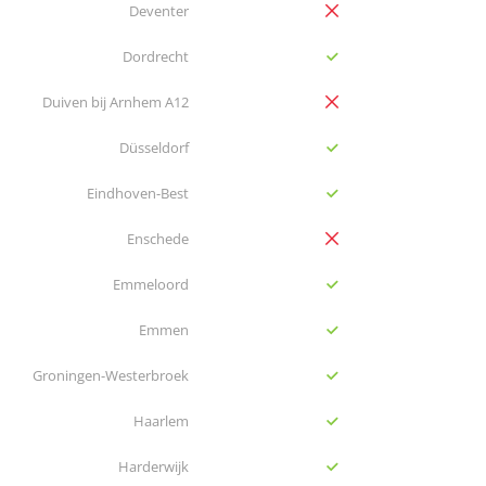
no
Deventer
yes
Dordrecht
no
Duiven bij Arnhem A12
yes
Düsseldorf
yes
Eindhoven-Best
no
Enschede
yes
Emmeloord
yes
Emmen
yes
Groningen-Westerbroek
yes
Haarlem
yes
Harderwijk