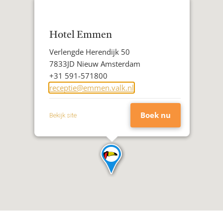
Hotel Emmen
Adres
Verlengde Herendijk 50
Postcode
7833JD Nieuw Amsterdam
Woonplaats
Telefoon
+31 591-571800
E-
receptie@emmen.valk.nl
mailadres
Boek nu
Bekijk site