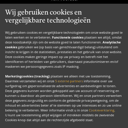
Valk Cadeaucard
Wij gebruiken cookies en
Valk Suites
vergelijkbare technologieën
Valk Jobs
Valk Exclusief Membership
Wij gebruiken cookies en vergelijkbare technologieën om onze website goed te
laten werken en te verbeteren.
Functionele cookies
plaatsen we altijd, omdat
Valk Voor Thuis
deze noodzakelijk zijn om de website goed te laten functioneren.
Analytische
cookies
gebruiken we (op basis van gerechtvaardigd belang) uitsluitend om
Valk Exclusief Zakelijk
inzicht te krijgen in de statistieken, prestaties en het gebruik van onze website.
Deze cookies maken geringe impact op uw privacy en betreft niet het
MVO
identificeren of herleiden van gebruikers, daarnaast pseudonimiseren en/of
maskeren we persoonsgegevens zoals IP masking.
Contact
Marketingcookies (tracking)
plaatsen we alleen met uw toestemming.
Daarmee verzamelen wij en onze
5 externe partners
informatie over uw
surfgedrag om gepersonaliseerde advertenties en aanbevelingen te tonen.
Facebook
Instagram
LinkedIn
Deze gegevens kunnen worden gekoppeld aan uw account of reservering en
kunnen u daardoor als persoon identificeren. Wij en onze partners verwerken
deze gegevens zorgvuldig en conform de geldende privacywetgeving, om de
inhoud en advertenties beter af te stemmen op uw interesses en zo uw online
beleving te verbeteren. Meer informatie vindt u in onze
Cookieverklaring
.
U kunt uw toestemming altijd wijzigen of intrekken middels de zwevende
Copyright
Cookies-knop dat altijd aan de rechterzijde afgebeeld staat.
Cook