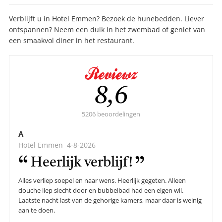
Verblijft u in Hotel Emmen? Bezoek de hunebedden. Liever
ontspannen? Neem een duik in het zwembad of geniet van
een smaakvol diner in het restaurant.
Gemiddelde
8,6
score:
5206 beoordelingen
A
Hotel Emmen
4-8-2026
Heerlijk verblijf!
Alles verliep soepel en naar wens. Heerlijk gegeten. Alleen
douche liep slecht door en bubbelbad had een eigen wil.
Laatste nacht last van de gehorige kamers, maar daar is weinig
aan te doen.