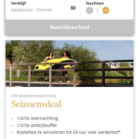
Verblijf
Nachten
Aankomst
-
Vertrek
Verwijder
Voeg
nacht
nacht
toe
Beschik­baar­heid
Alle deelnemende hotels
Seizoensdeal
1/2/3x overnachting
1/2/3x ontbijtbuffet
Kosteloos te annuleren tot 24 uur voor aankomst*