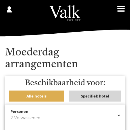
Gespaard
€
Registreren
0,00
Moederdag
arrangementen
Beschikbaarheid voor:
Alle hotels
Specifiek hotel
Of
Personen
2
Volwassenen