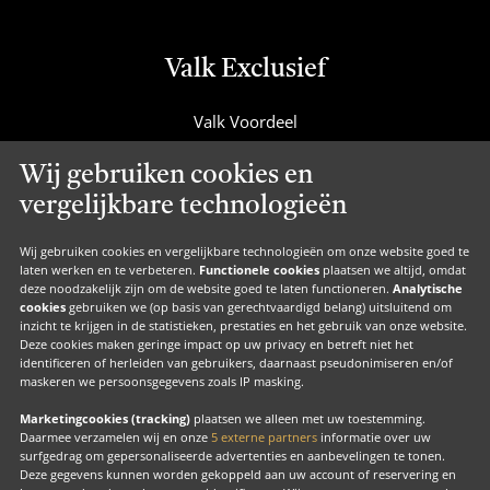
Valk Exclusief
Valk Voordeel
Valk Cadeaucard
Wij gebruiken cookies en
Valk Suites
vergelijkbare technologieën
Valk Jobs
Valk Exclusief Membership
Wij gebruiken cookies en vergelijkbare technologieën om onze website goed te
laten werken en te verbeteren.
Functionele cookies
plaatsen we altijd, omdat
Valk Voor Thuis
deze noodzakelijk zijn om de website goed te laten functioneren.
Analytische
cookies
gebruiken we (op basis van gerechtvaardigd belang) uitsluitend om
Valk Exclusief Zakelijk
inzicht te krijgen in de statistieken, prestaties en het gebruik van onze website.
Deze cookies maken geringe impact op uw privacy en betreft niet het
MVO
identificeren of herleiden van gebruikers, daarnaast pseudonimiseren en/of
maskeren we persoonsgegevens zoals IP masking.
Contact
Marketingcookies (tracking)
plaatsen we alleen met uw toestemming.
Daarmee verzamelen wij en onze
5 externe partners
informatie over uw
surfgedrag om gepersonaliseerde advertenties en aanbevelingen te tonen.
Facebook
Instagram
LinkedIn
Deze gegevens kunnen worden gekoppeld aan uw account of reservering en