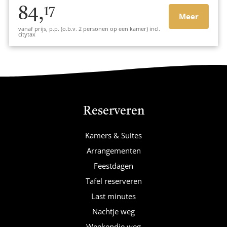
84,
17
Meer
vanaf prijs, p.p. (o.b.v. 2 personen op een kamer) incl.
citytax
Reserveren
Kamers & Suites
Arrangementen
Feestdagen
Tafel reserveren
Last minutes
Nachtje weg
Weekendje weg