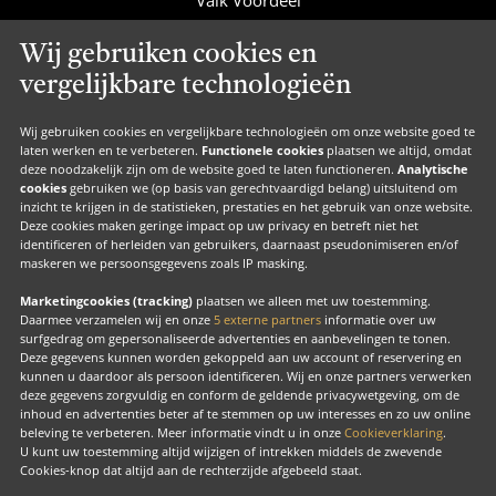
Valk Cadeaucard
Wij gebruiken cookies en
Valk Suites
vergelijkbare technologieën
Valk Jobs
Valk Exclusief Membership
Wij gebruiken cookies en vergelijkbare technologieën om onze website goed te
laten werken en te verbeteren.
Functionele cookies
plaatsen we altijd, omdat
Valk Voor Thuis
deze noodzakelijk zijn om de website goed te laten functioneren.
Analytische
cookies
gebruiken we (op basis van gerechtvaardigd belang) uitsluitend om
Valk Exclusief Zakelijk
inzicht te krijgen in de statistieken, prestaties en het gebruik van onze website.
Deze cookies maken geringe impact op uw privacy en betreft niet het
MVO
identificeren of herleiden van gebruikers, daarnaast pseudonimiseren en/of
Contact
maskeren we persoonsgegevens zoals IP masking.
Marketingcookies (tracking)
plaatsen we alleen met uw toestemming.
Daarmee verzamelen wij en onze
5 externe partners
informatie over uw
surfgedrag om gepersonaliseerde advertenties en aanbevelingen te tonen.
Facebook
Instagram
LinkedIn
Deze gegevens kunnen worden gekoppeld aan uw account of reservering en
kunnen u daardoor als persoon identificeren. Wij en onze partners verwerken
deze gegevens zorgvuldig en conform de geldende privacywetgeving, om de
inhoud en advertenties beter af te stemmen op uw interesses en zo uw online
beleving te verbeteren. Meer informatie vindt u in onze
Cookieverklaring
.
U kunt uw toestemming altijd wijzigen of intrekken middels de zwevende
Copyright
Cookies-knop dat altijd aan de rechterzijde afgebeeld staat.
Cook