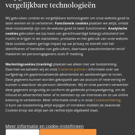
Valk Suites
vergelijkbare technologieën
Valk Jobs
Valk Exclusief Membership
Wij gebruiken cookies en vergelijkbare technologieën om onze website goed te
laten werken en te verbeteren.
Functionele cookies
plaatsen we altijd, omdat
Valk Voor Thuis
deze noodzakelijk zijn om de website goed te laten functioneren.
Analytische
cookies
gebruiken we (op basis van gerechtvaardigd belang) uitsluitend om
Valk Exclusief Zakelijk
inzicht te krijgen in de statistieken, prestaties en het gebruik van onze website.
Deze cookies maken geringe impact op uw privacy en betreft niet het
MVO
identificeren of herleiden van gebruikers, daarnaast pseudonimiseren en/of
maskeren we persoonsgegevens zoals IP masking.
Contact
Marketingcookies (tracking)
plaatsen we alleen met uw toestemming.
Daarmee verzamelen wij en onze
5 externe partners
informatie over uw
surfgedrag om gepersonaliseerde advertenties en aanbevelingen te tonen.
Facebook
Instagram
LinkedIn
Deze gegevens kunnen worden gekoppeld aan uw account of reservering en
kunnen u daardoor als persoon identificeren. Wij en onze partners verwerken
deze gegevens zorgvuldig en conform de geldende privacywetgeving, om de
inhoud en advertenties beter af te stemmen op uw interesses en zo uw online
beleving te verbeteren. Meer informatie vindt u in onze
Cookieverklaring
.
U kunt uw toestemming altijd wijzigen of intrekken middels de zwevende
Copyright
Cookies-knop dat altijd aan de rechterzijde afgebeeld staat.
Cook
beh
Meer informatie en cookie-instellingen
Valk Exclusief
Exclusief, voor ons allemaal