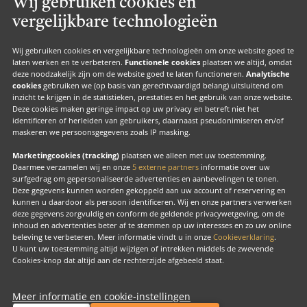
Wij gebruiken cookies en
Valk Suites
vergelijkbare technologieën
Valk Jobs
Valk Exclusief Membership
Wij gebruiken cookies en vergelijkbare technologieën om onze website goed te
laten werken en te verbeteren.
Functionele cookies
plaatsen we altijd, omdat
Valk Voor Thuis
deze noodzakelijk zijn om de website goed te laten functioneren.
Analytische
cookies
gebruiken we (op basis van gerechtvaardigd belang) uitsluitend om
Valk Exclusief Zakelijk
inzicht te krijgen in de statistieken, prestaties en het gebruik van onze website.
Deze cookies maken geringe impact op uw privacy en betreft niet het
MVO
identificeren of herleiden van gebruikers, daarnaast pseudonimiseren en/of
maskeren we persoonsgegevens zoals IP masking.
Contact
Marketingcookies (tracking)
plaatsen we alleen met uw toestemming.
Daarmee verzamelen wij en onze
5 externe partners
informatie over uw
surfgedrag om gepersonaliseerde advertenties en aanbevelingen te tonen.
Facebook
Instagram
LinkedIn
Deze gegevens kunnen worden gekoppeld aan uw account of reservering en
kunnen u daardoor als persoon identificeren. Wij en onze partners verwerken
deze gegevens zorgvuldig en conform de geldende privacywetgeving, om de
inhoud en advertenties beter af te stemmen op uw interesses en zo uw online
beleving te verbeteren. Meer informatie vindt u in onze
Cookieverklaring
.
U kunt uw toestemming altijd wijzigen of intrekken middels de zwevende
Copyright
Cookies-knop dat altijd aan de rechterzijde afgebeeld staat.
Cook
beh
Meer informatie en cookie-instellingen
Valk Exclusief