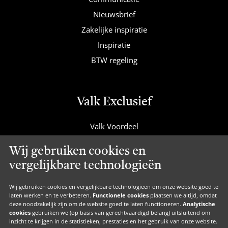
Nieuwsbrief
Zakelijke inspiratie
Inspiratie
BTW regeling
Valk Exclusief
Valk Voordeel
Valk Cadeaucard
Wij gebruiken cookies en
Valk Suites
vergelijkbare technologieën
Valk Jobs
Valk Exclusief Membership
Wij gebruiken cookies en vergelijkbare technologieën om onze website goed te
laten werken en te verbeteren.
Functionele cookies
plaatsen we altijd, omdat
Valk Voor Thuis
deze noodzakelijk zijn om de website goed te laten functioneren.
Analytische
cookies
gebruiken we (op basis van gerechtvaardigd belang) uitsluitend om
Valk Exclusief Zakelijk
inzicht te krijgen in de statistieken, prestaties en het gebruik van onze website.