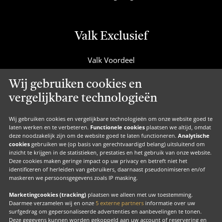
Valk Exclusief
Valk Voordeel
Valk Cadeaucard
Wij gebruiken cookies en
Valk Suites
vergelijkbare technologieën
Valk Jobs
Valk Exclusief Membership
Wij gebruiken cookies en vergelijkbare technologieën om onze website goed te
laten werken en te verbeteren.
Functionele cookies
plaatsen we altijd, omdat
Valk Voor Thuis
deze noodzakelijk zijn om de website goed te laten functioneren.
Analytische
cookies
gebruiken we (op basis van gerechtvaardigd belang) uitsluitend om
Valk Exclusief Zakelijk
inzicht te krijgen in de statistieken, prestaties en het gebruik van onze website.
Deze cookies maken geringe impact op uw privacy en betreft niet het
MVO
identificeren of herleiden van gebruikers, daarnaast pseudonimiseren en/of
Contact
maskeren we persoonsgegevens zoals IP masking.
Marketingcookies (tracking)
plaatsen we alleen met uw toestemming.
Daarmee verzamelen wij en onze
5 externe partners
informatie over uw
surfgedrag om gepersonaliseerde advertenties en aanbevelingen te tonen.
Facebook
Instagram
LinkedIn
Deze gegevens kunnen worden gekoppeld aan uw account of reservering en