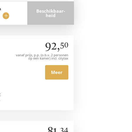
n
Beschik­baar­
heid
jder
Voeg
t
nacht
toe
92,
50
vanaf prijs, p.p. (o.b.v. 2 personen
op een kamer) incl. citytax
Meer
t
*
34