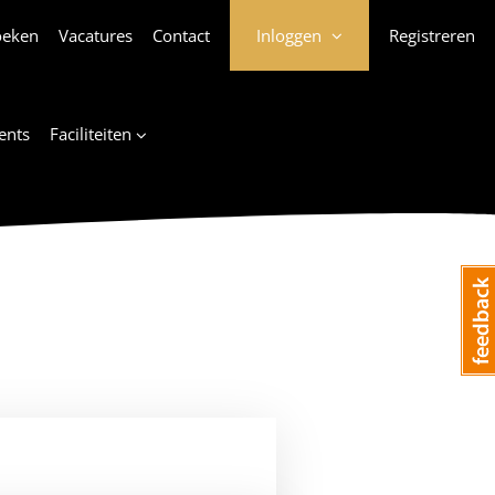
oeken
Vacatures
Contact
Inloggen
Registreren
ents
Faciliteiten