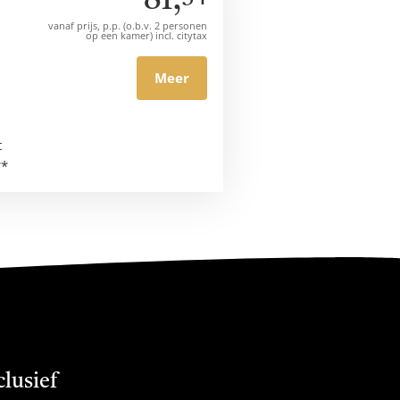
81,
vanaf prijs, p.p. (o.b.v. 2 personen
op een kamer) incl. citytax
Meer
t
**
clusief