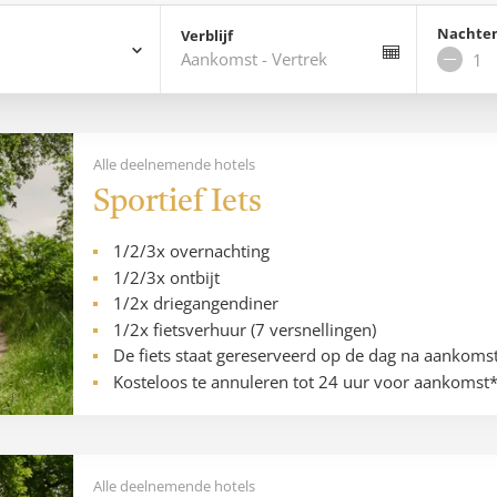
Nachte
Verblijf
Aankomst
-
Vertrek
Verwi
nach
Alle deelnemende hotels
Sportief Iets
1/2/3x overnachting
1/2/3x ontbijt
1/2x driegangendiner
1/2x fietsverhuur (7 versnellingen)
De fiets staat gereserveerd op de dag na aankoms
Kosteloos te annuleren tot 24 uur voor aankomst
Alle deelnemende hotels