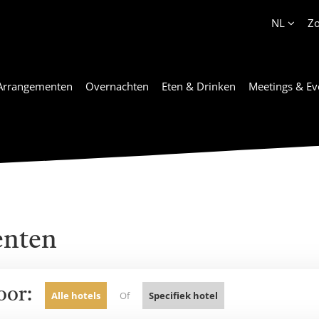
Account
NL
Z
Arrangementen
Overnachten
Eten & Drinken
Meetings & Ev
enten
oor:
Alle hotels
Of
Specifiek hotel