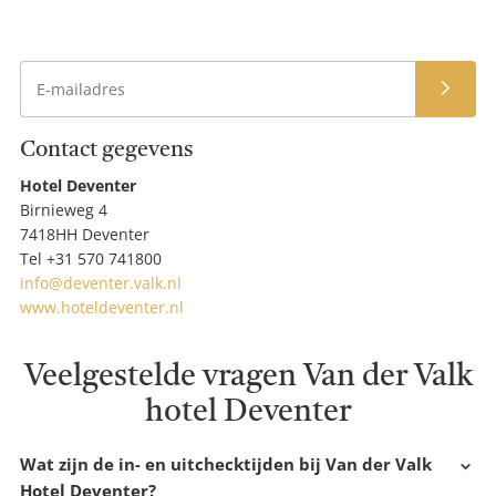
pool
Aanm
Contact gegevens
Hotel
Hotel Deventer
Ad
naam
Birnieweg 4
Po
7418HH Deventer
en
Te
Tel
+31 570 741800
pl
E-
info@deventer.valk.nl
ma
We
www.hoteldeventer.nl
Veelgestelde vragen Van der Valk
hotel Deventer
Wat zijn de in- en uitchecktijden bij Van der Valk
Hotel Deventer?