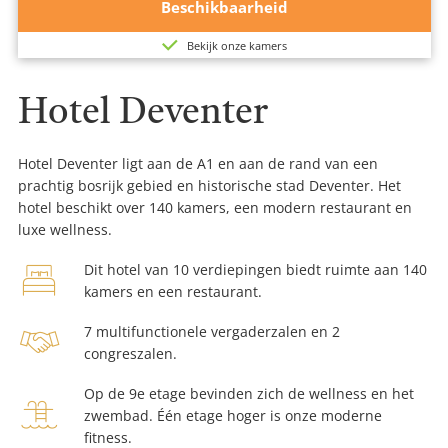
Beschik­baar­heid
Bekijk onze kamers
Hotel Deventer
Hotel Deventer ligt aan de A1 en aan de rand van een
prachtig bosrijk gebied en historische stad Deventer. Het
hotel beschikt over 140 kamers, een modern restaurant en
luxe wellness.
bed-
Dit hotel van 10 verdiepingen biedt ruimte aan 140
kamers en een restaurant.
x-
handshake
7 multifunctionele vergaderzalen en 2
large
congreszalen.
Op de 9e etage bevinden zich de wellness en het
swimming-
zwembad. Één etage hoger is onze moderne
fitness.