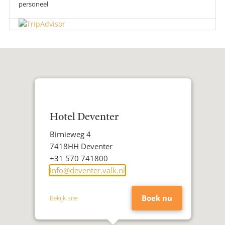
personeel
Hotel Deventer
Adres
Birnieweg 4
Postcode
7418HH Deventer
Woonplaats
Telefoon
+31 570 741800
E-
info@deventer.valk.nl
mailadres
Boek nu
Bekijk site