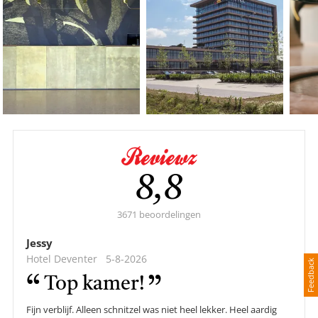
Gemiddelde
8,8
score:
3671 beoordelingen
Jessy
Hotel Deventer
5-8-2026
Feedback
Top kamer!
Fijn verblijf. Alleen schnitzel was niet heel lekker. Heel aardig