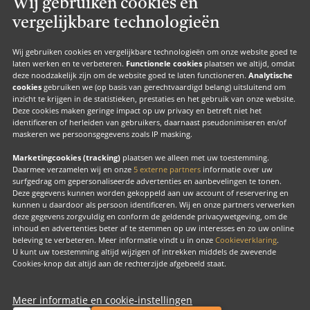
Wij gebruiken cookies en
Valk Suites
vergelijkbare technologieën
Valk Jobs
Valk Exclusief Membership
Wij gebruiken cookies en vergelijkbare technologieën om onze website goed te
laten werken en te verbeteren.
Functionele cookies
plaatsen we altijd, omdat
Valk Voor Thuis
deze noodzakelijk zijn om de website goed te laten functioneren.
Analytische
cookies
gebruiken we (op basis van gerechtvaardigd belang) uitsluitend om
Valk Exclusief Zakelijk
inzicht te krijgen in de statistieken, prestaties en het gebruik van onze website.
Deze cookies maken geringe impact op uw privacy en betreft niet het
MVO
identificeren of herleiden van gebruikers, daarnaast pseudonimiseren en/of
Contact
maskeren we persoonsgegevens zoals IP masking.
Marketingcookies (tracking)
plaatsen we alleen met uw toestemming.
Daarmee verzamelen wij en onze
5 externe partners
informatie over uw
surfgedrag om gepersonaliseerde advertenties en aanbevelingen te tonen.
Facebook
Instagram
LinkedIn
Deze gegevens kunnen worden gekoppeld aan uw account of reservering en
kunnen u daardoor als persoon identificeren. Wij en onze partners verwerken
deze gegevens zorgvuldig en conform de geldende privacywetgeving, om de
inhoud en advertenties beter af te stemmen op uw interesses en zo uw online
beleving te verbeteren. Meer informatie vindt u in onze
Cookieverklaring
.
U kunt uw toestemming altijd wijzigen of intrekken middels de zwevende
Copyright
Cookies-knop dat altijd aan de rechterzijde afgebeeld staat.
Cook
beh
Meer informatie en cookie-instellingen
Valk Exclusief