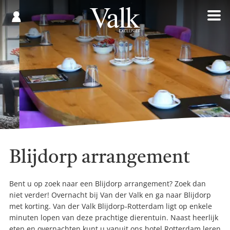
Gespaard
€
Registreren
0,00
Blijdorp arrangement
Bent u op zoek naar een Blijdorp arrangement? Zoek dan
niet verder! Overnacht bij Van der Valk en ga naar Blijdorp
met korting. Van der Valk Blijdorp-Rotterdam ligt op enkele
minuten lopen van deze prachtige dierentuin. Naast heerlijk
eten en overnachten kunt u vanuit ons hotel Rotterdam leren