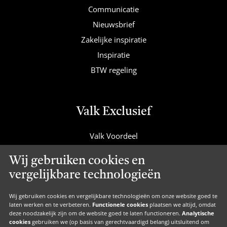
Communicatie
Nieuwsbrief
Zakelijke inspiratie
Inspiratie
BTW regeling
Valk Exclusief
Valk Voordeel
Valk Cadeaucard
Wij gebruiken cookies en
Valk Suites
vergelijkbare technologieën
Valk Jobs
Valk Exclusief Membership
Wij gebruiken cookies en vergelijkbare technologieën om onze website goed te
laten werken en te verbeteren.
Functionele cookies
plaatsen we altijd, omdat
Valk Voor Thuis
deze noodzakelijk zijn om de website goed te laten functioneren.
Analytische
cookies
gebruiken we (op basis van gerechtvaardigd belang) uitsluitend om
Valk Exclusief Zakelijk