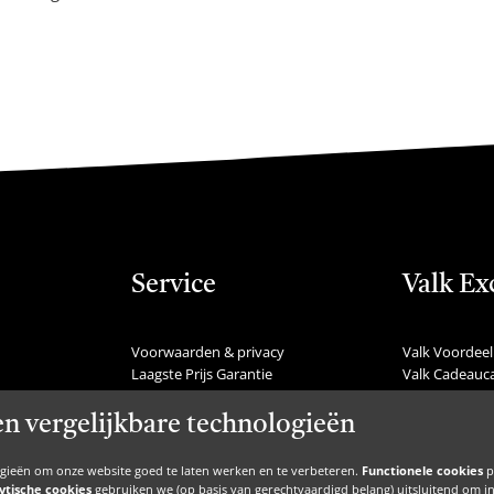
Service
Valk Ex
Voorwaarden & privacy
Valk Voordeel
Laagste Prijs Garantie
Valk Cadeauc
Veelgestelde vragen
Valk Suites
Nieuws
Valk Jobs
en vergelijkbare technologieën
Communicatie
Valk Exclusie
Nieuwsbrief
Valk Voor Thu
ogieën om onze website goed te laten werken en te verbeteren.
Functionele cookies
p
Zakelijke inspiratie
Valk Exclusief 
ytische cookies
gebruiken we (op basis van gerechtvaardigd belang) uitsluitend om inzic