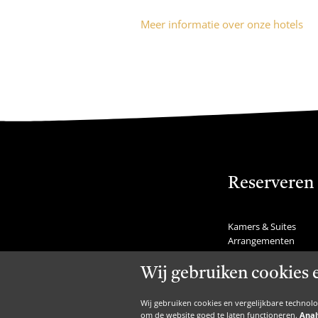
Meer informatie over onze hotels
Reserveren
Kamers & Suites
Arrangementen
Feestdagen
Tafel reserveren
Wij gebruiken cookies 
Last minutes
Nachtje weg
Wij gebruiken cookies en vergelijkbare technol
Weekendje weg
om de website goed te laten functioneren.
Anal