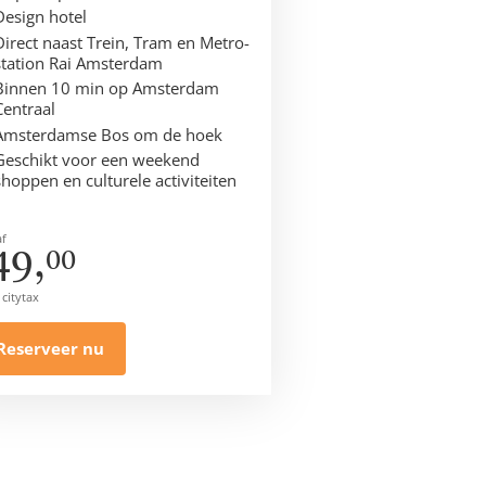
Design hotel
Direct naast Trein, Tram en Metro-
station Rai Amsterdam
Binnen 10 min op Amsterdam
Centraal
Amsterdamse Bos om de hoek
Geschikt voor een weekend
shoppen en culturele activiteiten
f
49,
00
 citytax
Reserveer nu