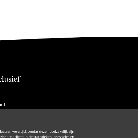
clusief
ard
f Membership
is
laatsen we altijd, omdat deze noodzakelijk zijn
Zakelijk
ht te krijgen in de statistieken, prestaties en