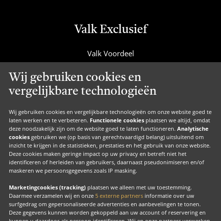
Valk Exclusief
Valk Voordeel
Valk Cadeaucard
Wij gebruiken cookies en
Valk Suites
vergelijkbare technologieën
Valk Jobs
Valk Exclusief Membership
Wij gebruiken cookies en vergelijkbare technologieën om onze website goed te
laten werken en te verbeteren.
Functionele cookies
plaatsen we altijd, omdat
Valk Voor Thuis
deze noodzakelijk zijn om de website goed te laten functioneren.
Analytische
cookies
gebruiken we (op basis van gerechtvaardigd belang) uitsluitend om
Valk Exclusief Zakelijk
inzicht te krijgen in de statistieken, prestaties en het gebruik van onze website.
Deze cookies maken geringe impact op uw privacy en betreft niet het
MVO
identificeren of herleiden van gebruikers, daarnaast pseudonimiseren en/of
maskeren we persoonsgegevens zoals IP masking.
Contact
Marketingcookies (tracking)
plaatsen we alleen met uw toestemming.
Daarmee verzamelen wij en onze
5 externe partners
informatie over uw
surfgedrag om gepersonaliseerde advertenties en aanbevelingen te tonen.
Facebook
Instagram
LinkedIn
Deze gegevens kunnen worden gekoppeld aan uw account of reservering en
kunnen u daardoor als persoon identificeren. Wij en onze partners verwerken