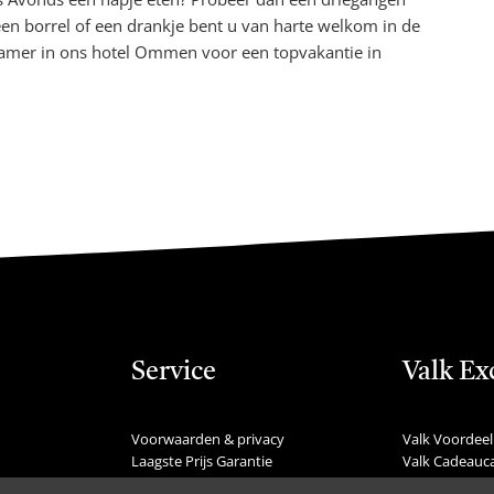
een borrel of een drankje bent u van harte welkom in de
kamer in ons hotel Ommen voor een topvakantie in
Service
Valk Ex
Voorwaarden & privacy
Valk Voordeel
Laagste Prijs Garantie
Valk Cadeauc
Veelgestelde vragen
Valk Suites