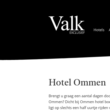
Hotels
Hotel Ommen
Brengt u graag een aantal dagen do
Ommen? Dicht bij Ommen hotel boeken
ligt op slechts een half uurtje rijd