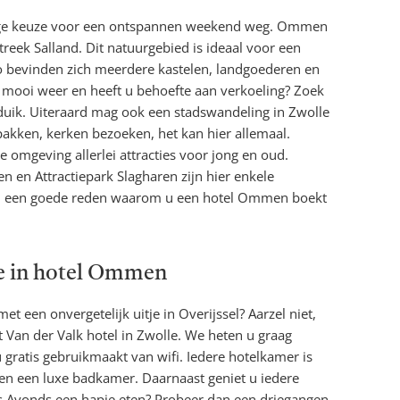
ige keuze voor een ontspannen weekend weg. Ommen
streek Salland. Dit natuurgebied is ideaal voor een
gio bevinden zich meerdere kastelen, landgoederen en
 mooi weer en heeft u behoefte aan verkoeling? Zoek
duik. Uiteraard mag ook een stadswandeling in Zwolle
pakken, kerken bezoeken, het kan hier allemaal.
e omgeving allerlei attracties voor jong en oud.
n Attractiepark Slagharen zijn hier enkele
ijd een goede reden waarom u een hotel Ommen boekt
te in hotel Ommen
et een onvergetelijk uitje in Overijssel? Aarzel niet,
t Van der Valk hotel in Zwolle. We heten u graag
 gratis gebruikmaakt van wifi. Iedere hotelkamer is
en een luxe badkamer. Daarnaast geniet u iedere
's Avonds een hapje eten? Probeer dan een driegangen