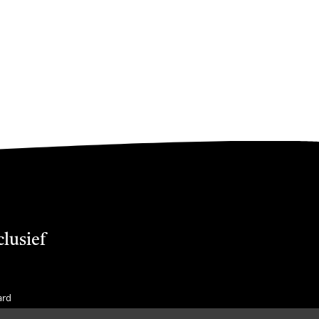
clusief
ard