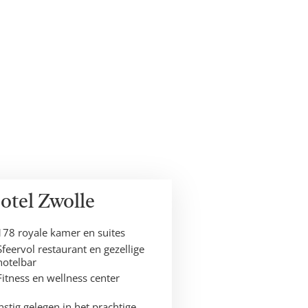
otel Zwolle
178 royale kamer en suites
Sfeervol restaurant en gezellige
hotelbar
Fitness en wellness center
stig gelegen in het prachtige