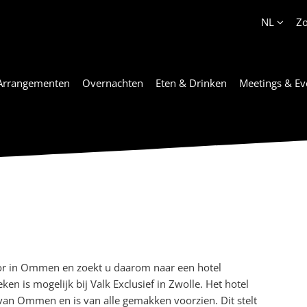
Account
NL
Z
Arrangementen
Overnachten
Eten & Drinken
Meetings & Ev
or in Ommen en zoekt u daarom naar een hotel
 is mogelijk bij Valk Exclusief in Zwolle. Het hotel
en van Ommen en is van alle gemakken voorzien. Dit stelt