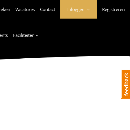
oeken
Vacatures
Contact
Inloggen
Registreren
ents
Faciliteiten