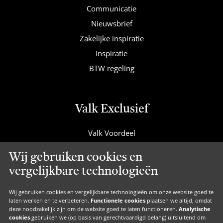
Communicatie
Nieuwsbrief
Zakelijke inspiratie
Inspiratie
BTW regeling
Valk Exclusief
Valk Voordeel
Valk Cadeaucard
Wij gebruiken cookies en
Valk Suites
vergelijkbare technologieën
Valk Jobs
Valk Exclusief Membership
Wij gebruiken cookies en vergelijkbare technologieën om onze website goed te
laten werken en te verbeteren.
Functionele cookies
plaatsen we altijd, omdat
Valk Voor Thuis
deze noodzakelijk zijn om de website goed te laten functioneren.
Analytische
cookies
gebruiken we (op basis van gerechtvaardigd belang) uitsluitend om
Valk Exclusief Zakelijk