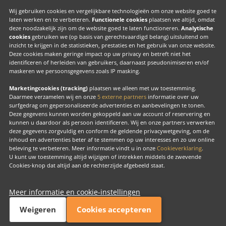
Valk Exclusief Membership
Wij gebruiken cookies en vergelijkbare technologieën om onze website goed te
laten werken en te verbeteren.
Functionele cookies
plaatsen we altijd, omdat
Valk Voor Thuis
deze noodzakelijk zijn om de website goed te laten functioneren.
Analytische
cookies
gebruiken we (op basis van gerechtvaardigd belang) uitsluitend om
Valk Exclusief Zakelijk
inzicht te krijgen in de statistieken, prestaties en het gebruik van onze website.
Deze cookies maken geringe impact op uw privacy en betreft niet het
MVO
identificeren of herleiden van gebruikers, daarnaast pseudonimiseren en/of
maskeren we persoonsgegevens zoals IP masking.
Contact
Marketingcookies (tracking)
plaatsen we alleen met uw toestemming.
Daarmee verzamelen wij en onze
5 externe partners
informatie over uw
surfgedrag om gepersonaliseerde advertenties en aanbevelingen te tonen.
Facebook
Instagram
LinkedIn
Deze gegevens kunnen worden gekoppeld aan uw account of reservering en
kunnen u daardoor als persoon identificeren. Wij en onze partners verwerken
deze gegevens zorgvuldig en conform de geldende privacywetgeving, om de
inhoud en advertenties beter af te stemmen op uw interesses en zo uw online
beleving te verbeteren. Meer informatie vindt u in onze
Cookieverklaring
.
U kunt uw toestemming altijd wijzigen of intrekken middels de zwevende
Copyright
Cookies-knop dat altijd aan de rechterzijde afgebeeld staat.
Cook
beh
Meer informatie en cookie-instellingen
Valk Exclusief
Exclusief, voor ons allemaal
Weigeren
Cookies accepteren