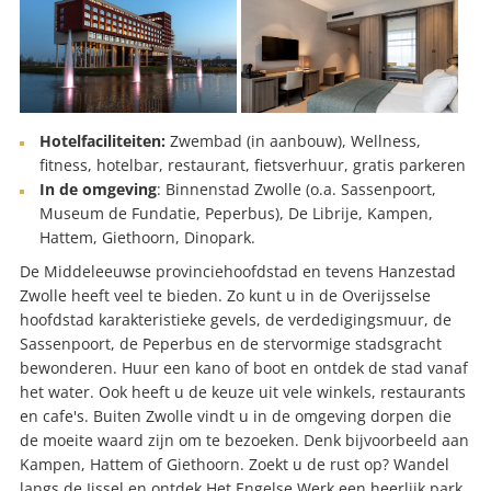
Hotelfaciliteiten:
Zwembad (in aanbouw), Wellness,
fitness, hotelbar, restaurant, fietsverhuur, gratis parkeren
In de omgeving
: Binnenstad Zwolle (o.a. Sassenpoort,
Museum de Fundatie, Peperbus), De Librije, Kampen,
Hattem, Giethoorn, Dinopark.
De Middeleeuwse provinciehoofdstad en tevens Hanzestad
Zwolle heeft veel te bieden. Zo kunt u in de Overijsselse
hoofdstad karakteristieke gevels, de verdedigingsmuur, de
Sassenpoort, de Peperbus en de stervormige stadsgracht
bewonderen. Huur een kano of boot en ontdek de stad vanaf
het water. Ook heeft u de keuze uit vele winkels, restaurants
en cafe's. Buiten Zwolle vindt u in de omgeving dorpen die
de moeite waard zijn om te bezoeken. Denk bijvoorbeeld aan
Kampen, Hattem of Giethoorn. Zoekt u de rust op? Wandel
langs de Ijssel en ontdek Het Engelse Werk een heerlijk park