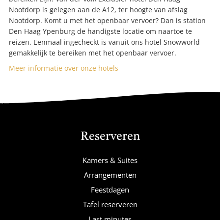
Nootdorp is gelegen aan de A12, ter hoogte van afslag
Nootdorp. Komt u met het openbaar vervoer? Dan is station
Den Haag Ypenburg de handigste locatie om naartoe te
reizen. Eenmaal ingecheckt is vanuit ons hotel Snowworld
gemakkelijk te bereiken met het openbaar vervoer.
Meer informatie over onze hotels
Reserveren
Kamers & Suites
Arrangementen
Feestdagen
Tafel reserveren
Last minutes