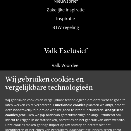
Nieuwsbrief
Zakelijke inspiratie
Inspiratie
BTW regeling
Valk Exclusief
Valk Voordeel
Valk Cadeaucard
Wij gebruiken cookies en
Valk Suites
vergelijkbare technologieën
Valk Jobs
Valk Exclusief Membership
Wij gebruiken cookies en vergelijkbare technologieën om onze website goed te
laten werken en te verbeteren.
Functionele cookies
plaatsen we altijd, omdat
Valk Voor Thuis
deze noodzakelijk zijn om de website goed te laten functioneren.
Analytische
cookies
gebruiken we (op basis van gerechtvaardigd belang) uitsluitend om
Valk Exclusief Zakelijk
inzicht te krijgen in de statistieken, prestaties en het gebruik van onze website.
Deze cookies maken geringe impact op uw privacy en betreft niet het
MVO
identificeren of herleiden van gebruikers, daarnaast pseudonimiseren en/of