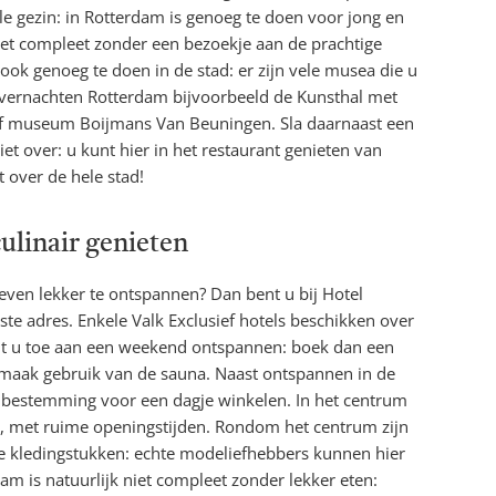
e gezin: in Rotterdam is genoeg te doen voor jong en
iet compleet zonder een bezoekje aan de prachtige
 ook genoeg te doen in de stad: er zijn vele musea die u
overnachten Rotterdam bijvoorbeeld de Kunsthal met
of museum Boijmans Van Beuningen. Sla daarnaast een
t over: u kunt hier in het restaurant genieten van
t over de hele stad!
ulinair genieten
en lekker te ontspannen? Dan bent u bij Hotel
te adres. Enkele Valk Exclusief hotels beschikken over
Bent u toe aan een weekend ontspannen: boek dan een
maak gebruik van de sauna. Naast ontspannen in de
e bestemming voor een dagje winkelen. In het centrum
ns, met ruime openingstijden. Rondom het centrum zijn
re kledingstukken: echte modeliefhebbers kunnen hier
am is natuurlijk niet compleet zonder lekker eten: