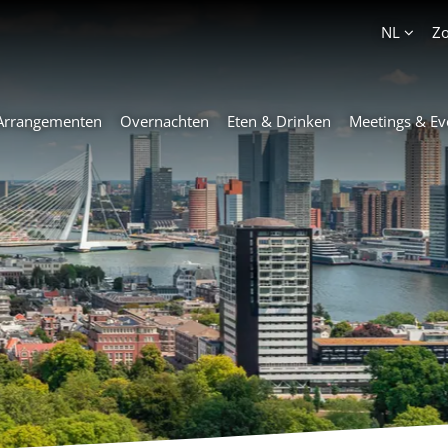
Account
NL
Z
Arrangementen
Overnachten
Eten & Drinken
Meetings & Ev