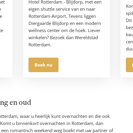
het
Hotel Rotterdam - Blijdorp, met een
Kom
n
eigen shuttle service van en naar
spi
e
Rotterdam-Airport. Tevens liggen
Dit
Diergaarde Blijdorp en een modern
bez
te
wellness center om de hoek. Liever
kwa
winkelen? Bezoek dan Wereldstad
cen
Rotterdam.
duu
Boek nu
ong en oud
Rotterdam, waar u heerlijk kunt overnachten en die ook
 Komt u binnenkort overnachten in Rotterdam, dan
 nu een romantisch weekend weg boekt met uw partner of