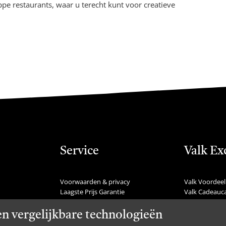
ippe restaurants, waar u terecht kunt voor creatieve
Service
Valk Ex
Voorwaarden & privacy
Valk Voordeel
Laagste Prijs Garantie
Valk Cadeauc
Veelgestelde vragen
Valk Suites
Nieuws
Valk Jobs
en vergelijkbare technologieën
Communicatie
Valk Exclusie