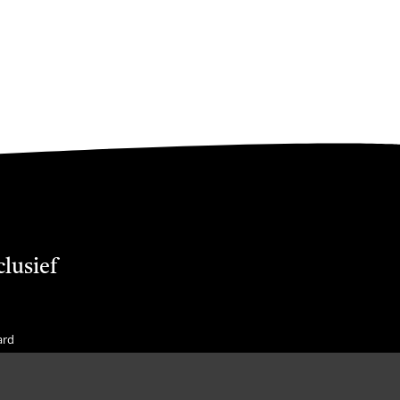
clusief
ard
f Membership