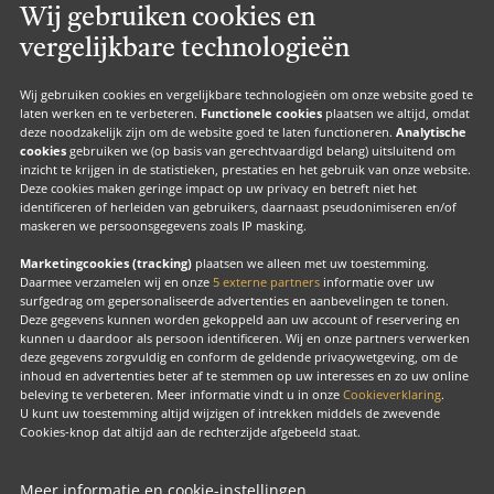
Wij gebruiken cookies en
Valk Suites
vergelijkbare technologieën
Valk Jobs
Valk Exclusief Membership
Wij gebruiken cookies en vergelijkbare technologieën om onze website goed te
laten werken en te verbeteren.
Functionele cookies
plaatsen we altijd, omdat
Valk Voor Thuis
deze noodzakelijk zijn om de website goed te laten functioneren.
Analytische
cookies
gebruiken we (op basis van gerechtvaardigd belang) uitsluitend om
Valk Exclusief Zakelijk
inzicht te krijgen in de statistieken, prestaties en het gebruik van onze website.
Deze cookies maken geringe impact op uw privacy en betreft niet het
MVO
identificeren of herleiden van gebruikers, daarnaast pseudonimiseren en/of
maskeren we persoonsgegevens zoals IP masking.
Contact
Marketingcookies (tracking)
plaatsen we alleen met uw toestemming.
Daarmee verzamelen wij en onze
5 externe partners
informatie over uw
surfgedrag om gepersonaliseerde advertenties en aanbevelingen te tonen.
Facebook
Instagram
LinkedIn
Deze gegevens kunnen worden gekoppeld aan uw account of reservering en
kunnen u daardoor als persoon identificeren. Wij en onze partners verwerken
deze gegevens zorgvuldig en conform de geldende privacywetgeving, om de
inhoud en advertenties beter af te stemmen op uw interesses en zo uw online
beleving te verbeteren. Meer informatie vindt u in onze
Cookieverklaring
.
U kunt uw toestemming altijd wijzigen of intrekken middels de zwevende
Copyright
Cookies-knop dat altijd aan de rechterzijde afgebeeld staat.
Cook
beh
Meer informatie en cookie-instellingen