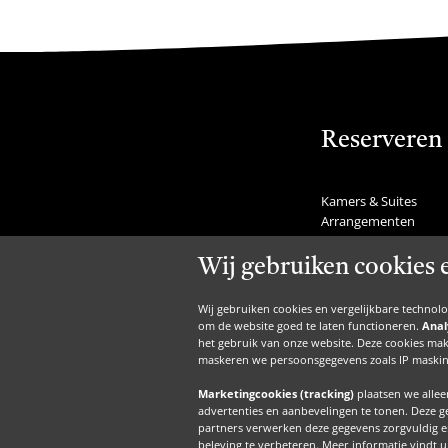
Reserveren
Kamers & Suites
Arrangementen
Feestdagen
Tafel reserveren
Wij gebruiken cookies 
Last minutes
Nachtje weg
Wij gebruiken cookies en vergelijkbare technol
Weekendje weg
om de website goed te laten functioneren.
Anal
Restaurant voordeel
het gebruik van onze website. Deze cookies mak
Activiteiten kalender
maskeren we persoonsgegevens zoals IP maskin
Marketingcookies (tracking)
plaatsen we alle
advertenties en aanbevelingen te tonen. Deze 
partners verwerken deze gegevens zorgvuldig e
beleving te verbeteren. Meer informatie vindt 