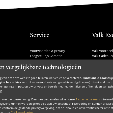
Service
Valk Ex
Voorwaarden & privacy
Valk Voordeel
Laagste Prijs Garantie
Valk Cadeauc
Veelgestelde vragen
Valk Suites
Nieuws
Valk Jobs
en vergelijkbare technologieën
Communicatie
Valk Exclusie
Nieuwsbrief
Valk Voor Thu
ogieën om onze website goed te laten werken en te verbeteren.
Functionele cookies
p
Zakelijke inspiratie
Valk Exclusief 
ytische cookies
gebruiken we (op basis van gerechtvaardigd belang) uitsluitend om inzic
Inspiratie
MVO
en geringe impact op uw privacy en betreft niet het identificeren of herleiden van g
BTW regeling
Contact
g.
en met uw toestemming. Daarmee verzamelen wij en onze
5 externe partners
informati
gegevens kunnen worden gekoppeld aan uw account of reservering en kunnen u daardoo
n conform de geldende privacywetgeving, om de inhoud en advertenties beter af te 
u in onze
Cookieverklaring
.