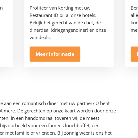
in
Profiteer van korting met uw
Ben
n
Restaurant ID bij al onze hotels.
all
Bekijk het gerecht van de chef, de
kun
dinerdeal (driegangendiner) en onze
men
wijndeals.
Meer informatie
oe aan een romantisch diner met uw partner? U bent
 Almere. De gerechten op onze kaart worden door onze
ënten. In een handomdraai toveren wij de meest
s bijvoorbeeld voor een fameus lunchbuffet, een
r met familie of vrienden. Bij zonnig weer is ons het