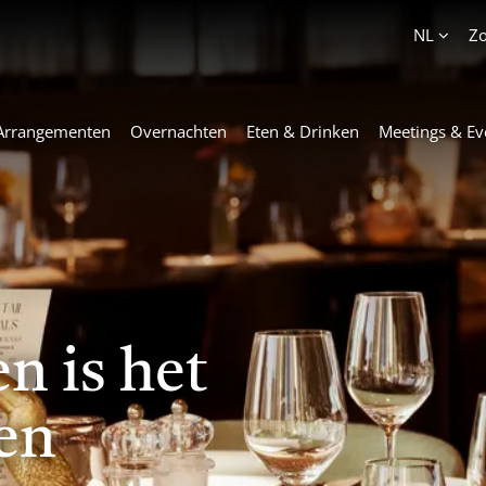
Account
NL
Z
Arrangementen
Overnachten
Eten & Drinken
Meetings & Ev
n is het
ren