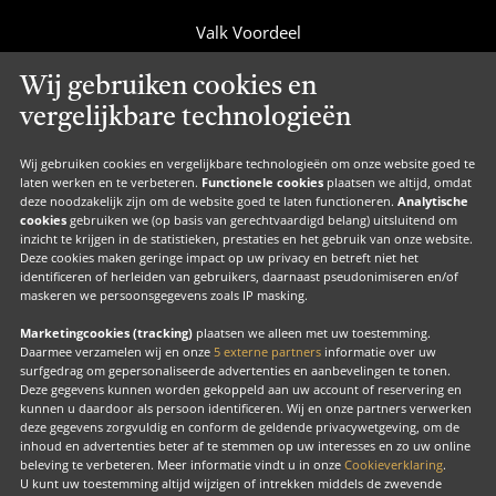
Valk Voordeel
Valk Cadeaucard
Wij gebruiken cookies en
Valk Suites
vergelijkbare technologieën
Valk Jobs
Valk Exclusief Membership
Wij gebruiken cookies en vergelijkbare technologieën om onze website goed te
laten werken en te verbeteren.
Functionele cookies
plaatsen we altijd, omdat
Valk Voor Thuis
deze noodzakelijk zijn om de website goed te laten functioneren.
Analytische
cookies
gebruiken we (op basis van gerechtvaardigd belang) uitsluitend om
Valk Exclusief Zakelijk
inzicht te krijgen in de statistieken, prestaties en het gebruik van onze website.
Deze cookies maken geringe impact op uw privacy en betreft niet het
MVO
identificeren of herleiden van gebruikers, daarnaast pseudonimiseren en/of
maskeren we persoonsgegevens zoals IP masking.
Contact
Marketingcookies (tracking)
plaatsen we alleen met uw toestemming.
Daarmee verzamelen wij en onze
5 externe partners
informatie over uw
surfgedrag om gepersonaliseerde advertenties en aanbevelingen te tonen.
Facebook
Instagram
LinkedIn
Deze gegevens kunnen worden gekoppeld aan uw account of reservering en
kunnen u daardoor als persoon identificeren. Wij en onze partners verwerken
deze gegevens zorgvuldig en conform de geldende privacywetgeving, om de
inhoud en advertenties beter af te stemmen op uw interesses en zo uw online
beleving te verbeteren. Meer informatie vindt u in onze
Cookieverklaring
.
U kunt uw toestemming altijd wijzigen of intrekken middels de zwevende