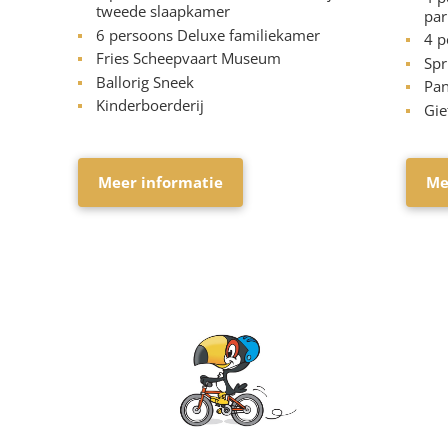
tweede slaapkamer
par
6 persoons Deluxe familiekamer
4 p
Fries Scheepvaart Museum
Spr
Ballorig Sneek
Pan
Kinderboerderij
Gie
Meer informatie
Me