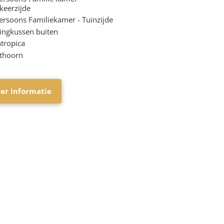
keerzijde
ersoons Familiekamer - Tuinzijde
ingkussen buiten
tropica
thoorn
er informatie