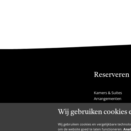
Reserveren
Kamers & Suites
Arrangementen
Feestdagen
Tafel reserveren
Wij gebruiken cookies 
Last minutes
Nachtje weg
Wij gebruiken cookies en vergelijkbare technol
Weekendje weg
om de website goed te laten functioneren.
Anal