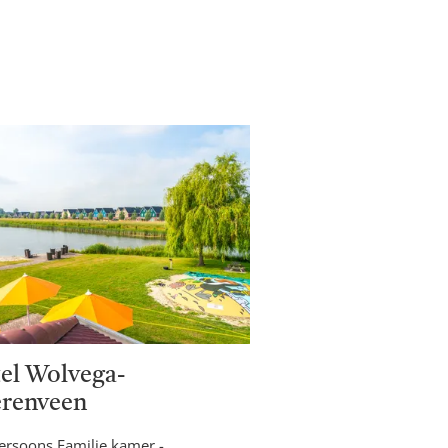
el Wolvega-
renveen
ersoons Familie kamer -