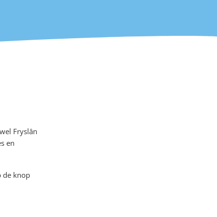
 wel Fryslân
es en
!
op de knop