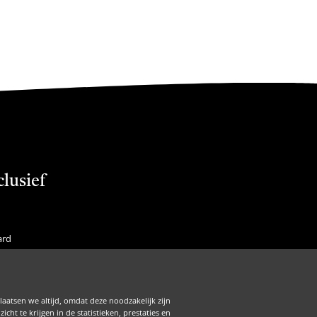
clusief
ard
f Membership
is
laatsen we altijd, omdat deze noodzakelijk zijn
Zakelijk
ht te krijgen in de statistieken, prestaties en