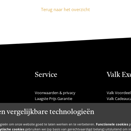
Terug naar het overzicht
Service
Valk Ex
Voorwaarden & privacy
Valk Voordeel
Laagste Prijs Garantie
Valk Cadeauc
Veelgestelde vragen
Valk Suites
Nieuws
Valk Jobs
en vergelijkbare technologieën
Communicatie
Valk Exclusie
Nieuwsbrief
Valk Voor Thu
ogieën om onze website goed te laten werken en te verbeteren.
Functionele cookies
p
Zakelijke inspiratie
Valk Exclusief 
ytische cookies
gebruiken we (op basis van gerechtvaardigd belang) uitsluitend om inzic