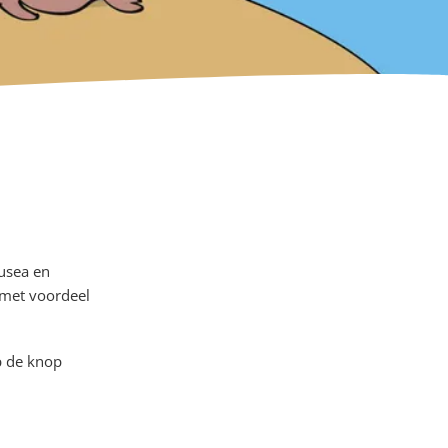
musea en
 met voordeel
op de knop