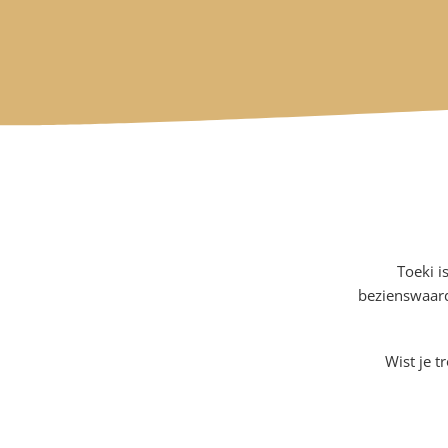
Toeki i
bezienswaard
Wist je t