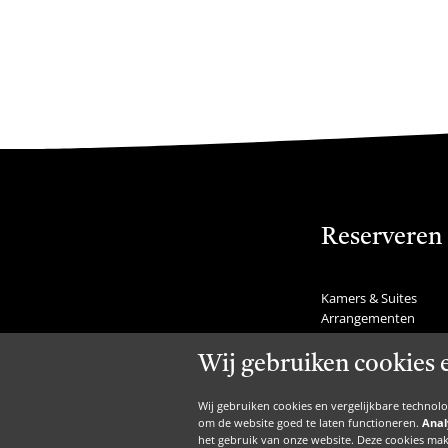
Reserveren
Kamers & Suites
Arrangementen
Feestdagen
Tafel reserveren
Wij gebruiken cookies 
Last minutes
Nachtje weg
Wij gebruiken cookies en vergelijkbare technol
Weekendje weg
om de website goed te laten functioneren.
Anal
Restaurant voordeel
het gebruik van onze website. Deze cookies mak