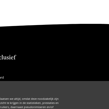
clusief
ard
f Membership
is
laatsen we altijd, omdat deze noodzakelijk zijn
Zakelijk
ht te krijgen in de statistieken, prestaties en
ebruikers, daarnaast pseudonimiseren en/of