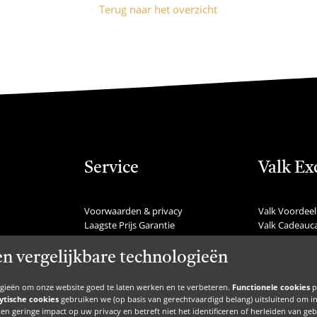
Terug naar het overzicht
Service
Valk Ex
Voorwaarden & privacy
Valk Voordeel
Laagste Prijs Garantie
Valk Cadeauc
Veelgestelde vragen
Valk Suites
Nieuws
Valk Jobs
en vergelijkbare technologieën
Communicatie
Valk Exclusie
Nieuwsbrief
Valk Voor Thu
ogieën om onze website goed te laten werken en te verbeteren.
Functionele cookies
p
Zakelijke inspiratie
Valk Exclusief 
ytische cookies
gebruiken we (op basis van gerechtvaardigd belang) uitsluitend om inzic
Inspiratie
MVO
en geringe impact op uw privacy en betreft niet het identificeren of herleiden van g