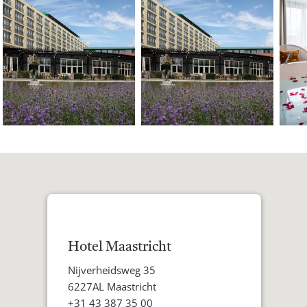
Hotel Maastricht
Adres
Nijverheidsweg 35
Postcode
6227AL Maastricht
Woonplaats
Telefoon
+31 43 387 35 00