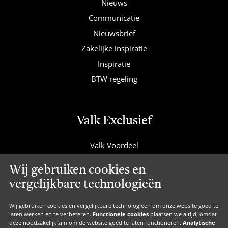
Nieuws
Communicatie
Nieuwsbrief
Zakelijke inspiratie
Inspiratie
BTW regeling
Valk Exclusief
Valk Voordeel
Valk Cadeaucard
Wij gebruiken cookies en
Valk Suites
vergelijkbare technologieën
Valk Jobs
Valk Exclusief Membership
Wij gebruiken cookies en vergelijkbare technologieën om onze website goed te
laten werken en te verbeteren.
Functionele cookies
plaatsen we altijd, omdat
Valk Voor Thuis
deze noodzakelijk zijn om de website goed te laten functioneren.
Analytische