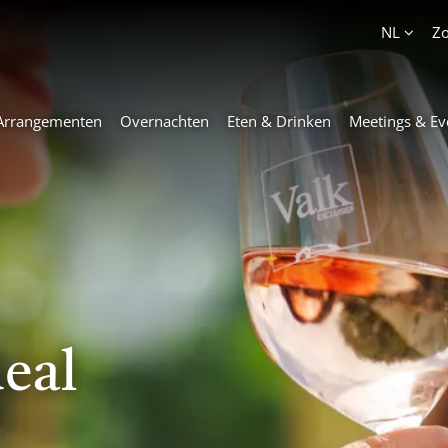
Account
NL
Z
Arrangementen
Overnachten
Eten & Drinken
Meetings & Ev
eal