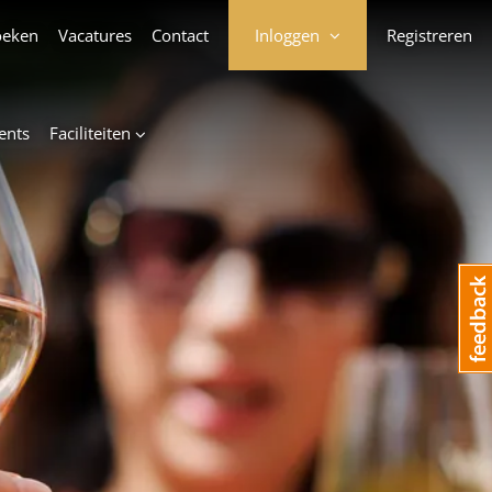
oeken
Vacatures
Contact
Inloggen
Registreren
ents
Faciliteiten