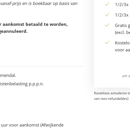
vanaf-prijs en is boekbaar op basis van
1/2/3x 
1/2/3x 
or aankomst betaald te worden,
Gratis 
geannuleerd.
(excl. 
Kostelo
voor a
oemendal.
per 
ristenbelasting p.p.p.n.
Kosteloos annuleren t
van non-refundables)
4 uur voor aankomst (Afwijkende