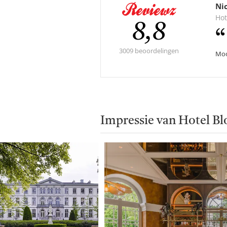
Ni
Hot
Gemidde
8,8
score:
3009 beoordelingen
Moo
Impressie van Hotel B