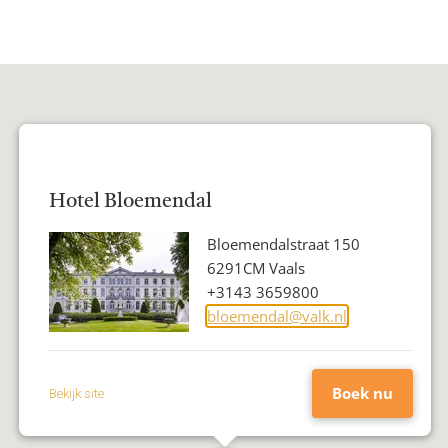
Hotel Bloemendal
Adres
Bloemendalstraat 150
Postcode
6291CM Vaals
Woonplaats
Telefoon
+3143 3659800
E-
bloemendal@valk.nl
mailadres
Boek nu
Bekijk site