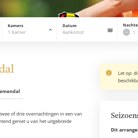
Nacht
Kamers
Datum
1
Kamer
Aankomst
Verw
nach
dal
Let op: d
beschikb
oemendal
 twee of drie overnachtingen in een van
Seizoen
tend geniet u van het uitgebreide
Dit arrang