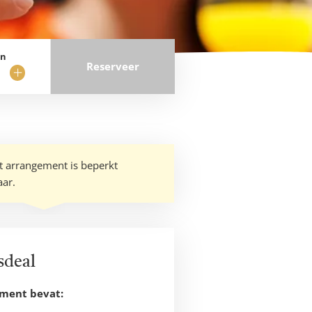
en
Reserveer
ijder
Voeg
t
nacht
toe
it arrangement is beperkt
aar.
sdeal
ement bevat: