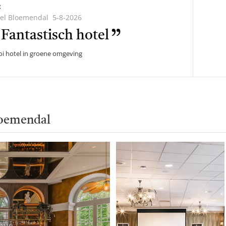
c
el Bloemendal
5-8-2026
lde
Fantastisch hotel
i hotel in groene omgeving
loemendal