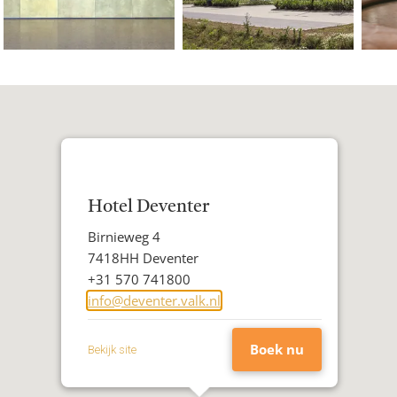
Hotel Deventer
Adres
Birnieweg 4
Postcode
7418HH Deventer
Woonplaats
Telefoon
+31 570 741800
E-
info@deventer.valk.nl
mailadres
Boek nu
Bekijk site