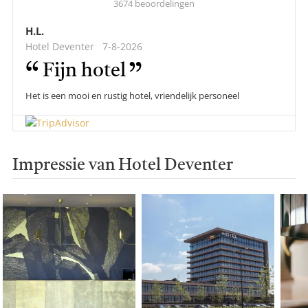
score:
3674 beoordelingen
H.L.
Hotel Deventer
7-8-2026
Fijn hotel
Het is een mooi en rustig hotel, vriendelijk personeel
Impressie van Hotel Deventer