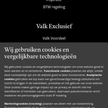
BTW regeling
Valk Exclusief
Valk Voordeel
Valk Cadeaucard
Wij gebruiken cookies en
Valk Suites
vergelijkbare technologieën
Valk Jobs
Valk Exclusief Membership
Wij gebruiken cookies en vergelijkbare technologieën om onze website goed te
laten werken en te verbeteren.
Functionele cookies
plaatsen we altijd, omdat
Valk Voor Thuis
deze noodzakelijk zijn om de website goed te laten functioneren.
Analytische
cookies
gebruiken we (op basis van gerechtvaardigd belang) uitsluitend om
Valk Exclusief Zakelijk
inzicht te krijgen in de statistieken, prestaties en het gebruik van onze website.
Deze cookies maken geringe impact op uw privacy en betreft niet het
MVO
identificeren of herleiden van gebruikers, daarnaast pseudonimiseren en/of
maskeren we persoonsgegevens zoals IP masking.
Contact
Marketingcookies (tracking)
plaatsen we alleen met uw toestemming.
Daarmee verzamelen wij en onze
5 externe partners
informatie over uw