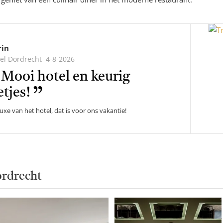
rin
el Dordrecht
4-8-2026
lde
Mooi hotel en keurig
etjes!
luxe van het hotel, dat is voor ons vakantie!
ordrecht