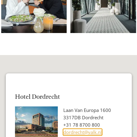
Hotel Dordrecht
Adres
Laan Van Europa 1600
Postcode
3317DB Dordrecht
Woonplaats
Telefoon
+31 78 8700 800
E-
dordrecht@valk.nl