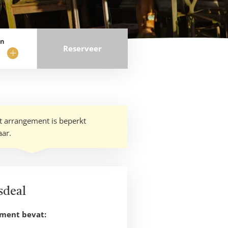
en
Reserveer
ijder
Voeg
t
nacht
toe
it arrangement is beperkt
aar.
sdeal
ement bevat: