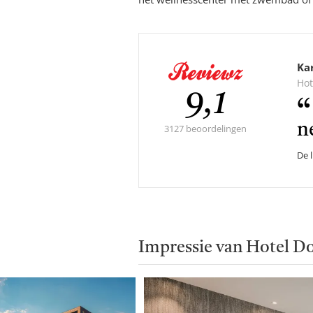
Ka
Hot
Gemidde
9,1
n
score:
3127 beoordelingen
De 
Impressie van Hotel D