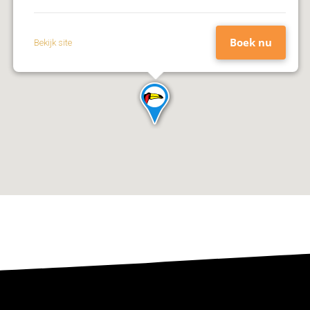
mailadres
Boek nu
Bekijk site