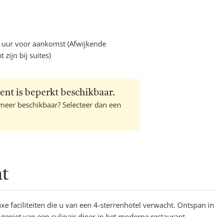
4 uur voor aankomst (Afwijkende
zijn bij suites)
ent is beperkt beschikbaar.
 meer beschikbaar? Selecteer dan een
ht
uxe faciliteiten die u van een 4-sterrenhotel verwacht. Ontspan in
eniet van een culinair diner in het moderne restaurant.