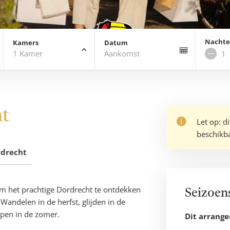
Nacht
Kamers
Datum
1
Kamer
Aankomst
Verw
nach
ht
Let op: d
beschikb
rdrecht
 om het prachtige Dordrecht te ontdekken
Seizoen
Wandelen in de herfst, glijden in de
uppen in de zomer.
Dit arrang