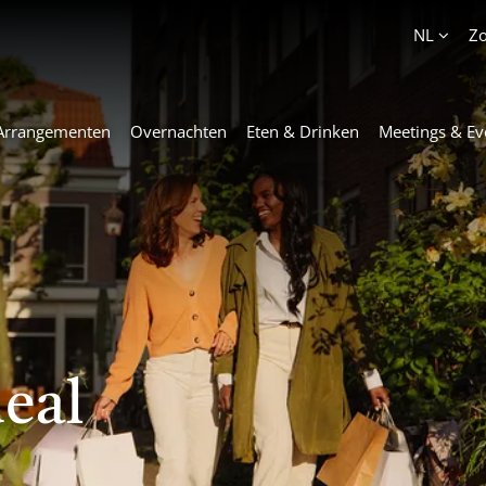
Account
NL
Z
Arrangementen
Overnachten
Eten & Drinken
Meetings & Ev
eal