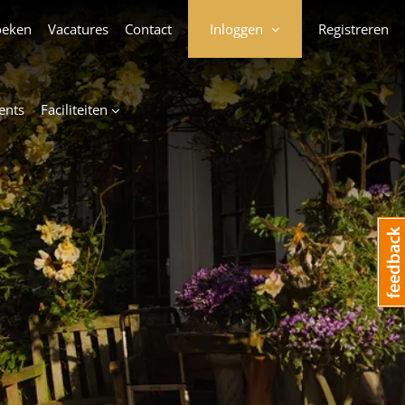
oeken
Vacatures
Contact
Inloggen
Registreren
ents
Faciliteiten