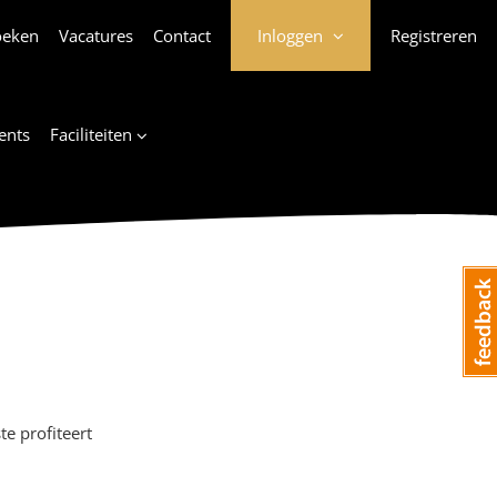
oeken
Vacatures
Contact
Inloggen
Registreren
ents
Faciliteiten
te profiteert