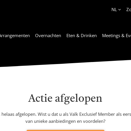
Account
NL
Z
Arrangementen
Overnachten
Eten & Drinken
Meetings & Ev
Actie afgelopen
s helaas afgelopen. Wist u dat u als Valk Exclusief Member als eers
van unieke aanbiedingen en voordelen?