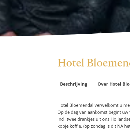
Hotel Bloemen
Carmina
Burana
Beschrijving
Over
Hotel Bl
Hotel Bloemendal verwelkomt u me
Op de dag van aankomst begint uw ve
incl. twee drankjes uit ons Holland
kopje koffie. (op zondag is dit NA he