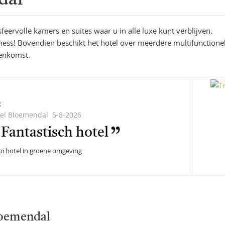
dal
eervolle kamers en suites waar u in alle luxe kunt verblijven.
ess! Bovendien beschikt het hotel over meerdere multifunctione
eenkomst.
c
el Bloemendal
5-8-2026
lde
Fantastisch hotel
i hotel in groene omgeving
loemendal