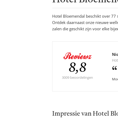
Hotel Bloemen
Hotel Bloemendal beschikt over 77 sf
Ontdek daarnaast onze nieuwe welln
zalen die geschikt zijn voor elke bij
Ni
Hot
Gemidde
8,8
score:
3009 beoordelingen
Moo
Impressie van Hotel B