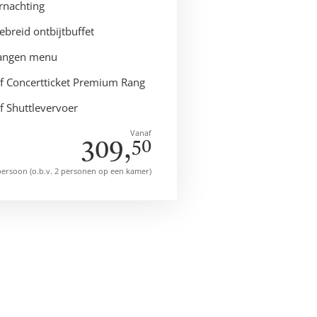
rnachting
gebreid ontbijtbuffet
gangen menu
ef Concertticket Premium Rang
ef Shuttlevervoer
Vanaf
309,
50
persoon (o.b.v. 2 personen op een kamer)