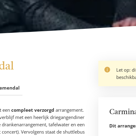
dal
Let op: d
beschikb
oemendal
t een
compleet verzorgd
arrangement.
Carmina
rblijf met een heerlijk driegangendiner
se drankenarrangement, tafelwater en een
Dit arrang
t concert). Vervolgens staat de shuttlebus