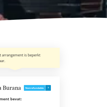
it arrangement is beperkt
aar.
 Burana
Nonrefundable
ement bevat: