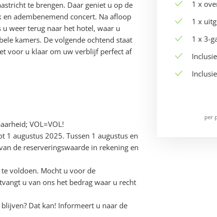
1 x ove
stricht te brengen. Daar geniet u op de
jk en adembenemend concert. Na afloop
1 x uit
 u weer terug naar het hotel, waar u
1 x 3-
bele kamers. De volgende ochtend staat
fet voor u klaar om uw verblijf perfect af
Inclusi
Inclusi
per 
kbaarheid; VOL=VOL!
tot 1 augustus 2025. Tussen 1 augustus en
van de reserveringswaarde in rekening en
g te voldoen. Mocht u voor de
tvangt u van ons het bedrag waar u recht
blijven? Dat kan! Informeert u naar de