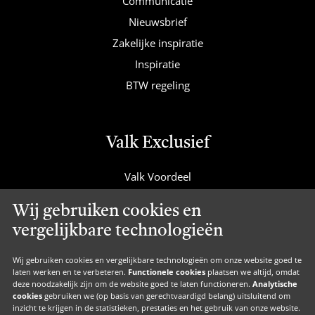
Communicatie
Nieuwsbrief
Zakelijke inspiratie
Inspiratie
BTW regeling
Valk Exclusief
Valk Voordeel
Valk Cadeaucard
Wij gebruiken cookies en
Valk Suites
vergelijkbare technologieën
Valk Jobs
Valk Exclusief Membership
Wij gebruiken cookies en vergelijkbare technologieën om onze website goed te
laten werken en te verbeteren.
Functionele cookies
plaatsen we altijd, omdat
Valk Voor Thuis
deze noodzakelijk zijn om de website goed te laten functioneren.
Analytische
cookies
gebruiken we (op basis van gerechtvaardigd belang) uitsluitend om
Valk Exclusief Zakelijk
inzicht te krijgen in de statistieken, prestaties en het gebruik van onze website.