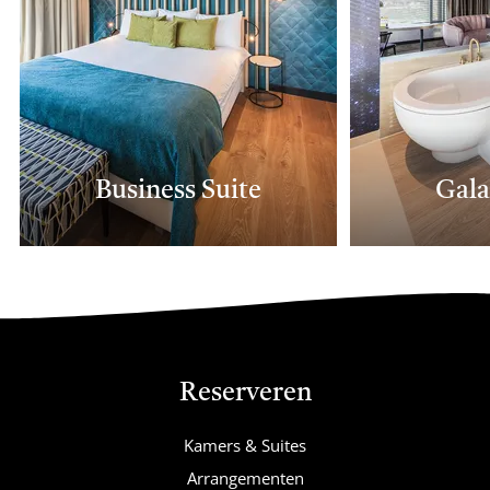
Business Suite
Gala
Reserveren
Kamers & Suites
Arrangementen