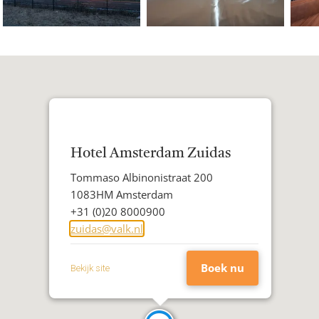
Hotel Amsterdam Zuidas
Adres
Tommaso Albinonistraat 200
Postcode
1083HM Amsterdam
Woonplaats
Telefoon
+31 (0)20 8000900
E-
zuidas@valk.nl
mailadres
Boek nu
Bekijk site