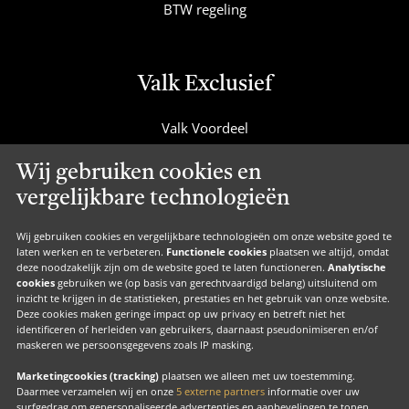
BTW regeling
Valk Exclusief
Valk Voordeel
Valk Cadeaucard
Wij gebruiken cookies en
Valk Suites
vergelijkbare technologieën
Valk Jobs
Valk Exclusief Membership
Wij gebruiken cookies en vergelijkbare technologieën om onze website goed te
laten werken en te verbeteren.
Functionele cookies
plaatsen we altijd, omdat
Valk Voor Thuis
deze noodzakelijk zijn om de website goed te laten functioneren.
Analytische
cookies
gebruiken we (op basis van gerechtvaardigd belang) uitsluitend om
Valk Exclusief Zakelijk
inzicht te krijgen in de statistieken, prestaties en het gebruik van onze website.
Deze cookies maken geringe impact op uw privacy en betreft niet het
MVO
identificeren of herleiden van gebruikers, daarnaast pseudonimiseren en/of
Contact
maskeren we persoonsgegevens zoals IP masking.
Marketingcookies (tracking)
plaatsen we alleen met uw toestemming.
Daarmee verzamelen wij en onze
5 externe partners
informatie over uw
surfgedrag om gepersonaliseerde advertenties en aanbevelingen te tonen.