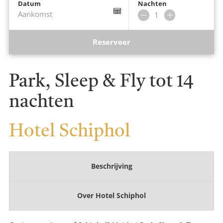
Datum
Nachten
Aankomst
Verwijder
Voeg
nacht
nacht
toe
Reserveer
Park, Sleep & Fly tot 14
nachten
Hotel Schiphol
Beschrijving
Over
Hotel Schiphol