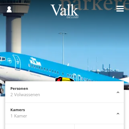
Gespaard
€
Registreren
0,00
Personen
2
Volwassenen
Kamers
1
Kamer