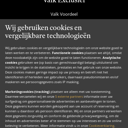
Valk Exclusief
Valk Voordeel
Valk Cadeaucard
Wij gebruiken cookies en
Valk Suites
vergelijkbare technologieën
Valk Jobs
Valk Exclusief Membership
Wij gebruiken cookies en vergelijkbare technologieën om onze website goed te
laten werken en te verbeteren.
Functionele cookies
plaatsen we altijd, omdat
Valk Voor Thuis
deze noodzakelijk zijn om de website goed te laten functioneren.
Analytische
cookies
gebruiken we (op basis van gerechtvaardigd belang) uitsluitend om
Valk Exclusief Zakelijk
inzicht te krijgen in de statistieken, prestaties en het gebruik van onze website.
Deze cookies maken geringe impact op uw privacy en betreft niet het
MVO
identificeren of herleiden van gebruikers, daarnaast pseudonimiseren en/of
maskeren we persoonsgegevens zoals IP masking.
Contact
Marketingcookies (tracking)
plaatsen we alleen met uw toestemming.
Daarmee verzamelen wij en onze
5 externe partners
informatie over uw
surfgedrag om gepersonaliseerde advertenties en aanbevelingen te tonen.
Facebook
Instagram
LinkedIn
Deze gegevens kunnen worden gekoppeld aan uw account of reservering en
kunnen u daardoor als persoon identificeren. Wij en onze partners verwerken
deze gegevens zorgvuldig en conform de geldende privacywetgeving, om de
inhoud en advertenties beter af te stemmen op uw interesses en zo uw online
beleving te verbeteren. Meer informatie vindt u in onze
Cookieverklaring
.