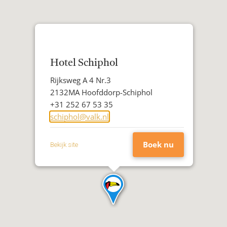
Hotel Schiphol
Adres
Rijksweg A 4 Nr.3
Postcode
2132MA Hoofddorp-Schiphol
Woonplaats
Telefoon
+31 252 67 53 35
E-
schiphol@valk.nl
mailadres
Boek nu
Bekijk site