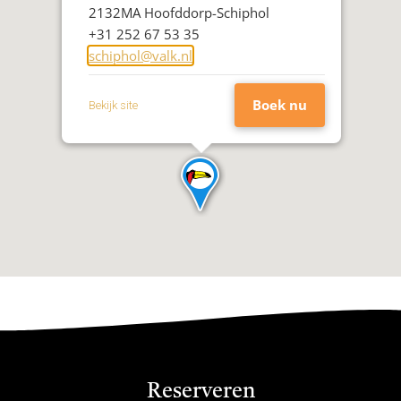
Postcode
2132MA Hoofddorp-Schiphol
Woonplaats
Telefoon
+31 252 67 53 35
E-
schiphol@valk.nl
mailadres
Boek nu
Bekijk site
Reserveren