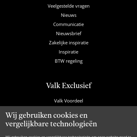
Veelgestelde vragen
Nieuws
Communicatie
Nieuwsbrief
Zakelijke inspiratie
Inspiratie
BTW regeling
Valk Exclusief
Valk Voordeel
Valk Cadeaucard
Wij gebruiken cookies en
Valk Suites
vergelijkbare technologieën
Valk Jobs
Wij gebruiken cookies en vergelijkbare technologieën om onze website goed te