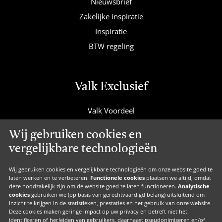
Nieuwsbrief
Zakelijke inspiratie
Inspiratie
BTW regeling
Valk Exclusief
Valk Voordeel
Valk Cadeaucard
Wij gebruiken cookies en
Valk Suites
vergelijkbare technologieën
Valk Jobs
Valk Exclusief Membership
Wij gebruiken cookies en vergelijkbare technologieën om onze website goed te
laten werken en te verbeteren.
Functionele cookies
plaatsen we altijd, omdat
Valk Voor Thuis
deze noodzakelijk zijn om de website goed te laten functioneren.
Analytische
cookies
gebruiken we (op basis van gerechtvaardigd belang) uitsluitend om
Valk Exclusief Zakelijk
inzicht te krijgen in de statistieken, prestaties en het gebruik van onze website.
Deze cookies maken geringe impact op uw privacy en betreft niet het
MVO
identificeren of herleiden van gebruikers, daarnaast pseudonimiseren en/of