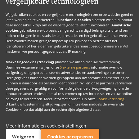
vergelijkbare technologieën
Valk Jobs
Valk Exclusief Membership
Wij gebruiken cookies en vergelijkbare technologieën om onze website goed te
laten werken en te verbeteren.
Functionele cookies
plaatsen we altijd, omdat
Valk Voor Thuis
deze noodzakelijk zijn om de website goed te laten functioneren.
Analytische
cookies
gebruiken we (op basis van gerechtvaardigd belang) uitsluitend om
Valk Exclusief Zakelijk
inzicht te krijgen in de statistieken, prestaties en het gebruik van onze website.
Deze cookies maken geringe impact op uw privacy en betreft niet het
MVO
identificeren of herleiden van gebruikers, daarnaast pseudonimiseren en/of
Contact
maskeren we persoonsgegevens zoals IP masking.
Marketingcookies (tracking)
plaatsen we alleen met uw toestemming.
Daarmee verzamelen wij en onze
5 externe partners
informatie over uw
surfgedrag om gepersonaliseerde advertenties en aanbevelingen te tonen.
Facebook
Instagram
LinkedIn
Deze gegevens kunnen worden gekoppeld aan uw account of reservering en
kunnen u daardoor als persoon identificeren. Wij en onze partners verwerken
deze gegevens zorgvuldig en conform de geldende privacywetgeving, om de
inhoud en advertenties beter af te stemmen op uw interesses en zo uw online
beleving te verbeteren. Meer informatie vindt u in onze
Cookieverklaring
.
U kunt uw toestemming altijd wijzigen of intrekken middels de zwevende
Copyright
Cookies-knop dat altijd aan de rechterzijde afgebeeld staat.
Cook
beh
Meer informatie en cookie-instellingen
Valk Exclusief
Exclusief, voor ons allemaal
Weigeren
Cookies accepteren